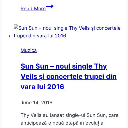
JazzTM
Read More
2016
–
Un
playlist
virtual
Muzica
–
Program
Sun Sun – noul single Thy
Veils şi concertele trupei din
vara lui 2016
June 14, 2016
Thy Veils au lansat single-ul Sun Sun, care
anticipează o nouă etapă în evoluția