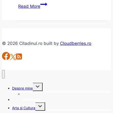
Environments
Read More
–
Ascuns
lansare
şi
concert
© 2026 Citadinul.ro built by
Cloudberries.ro
cu
Treha
Sektori
Toggle
Despre mine
child
menu
citadinul.ro
Interviuri
Toggle
Arta si Cultura
child
menu