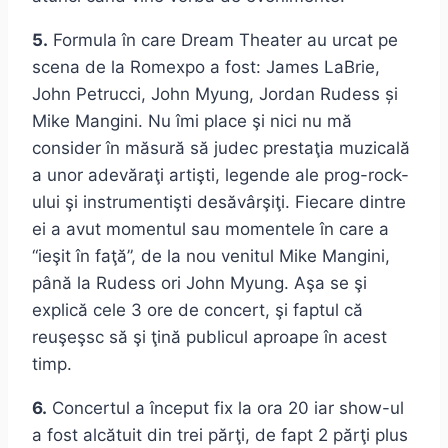
5.
Formula în care Dream Theater au urcat pe
scena de la Romexpo a fost: James LaBrie,
John Petrucci, John Myung, Jordan Rudess și
Mike Mangini. Nu îmi place şi nici nu mă
consider în măsură să judec prestaţia muzicală
a unor adevăraţi artişti, legende ale prog-rock-
ului şi instrumentişti desăvârşiţi. Fiecare dintre
ei a avut momentul sau momentele în care a
“ieşit în faţă”, de la nou venitul Mike Mangini,
până la Rudess ori John Myung. Aşa se şi
explică cele 3 ore de concert, şi faptul că
reuşeşsc să şi ţină publicul aproape în acest
timp.
6.
Concertul a început fix la ora 20 iar show-ul
a fost alcătuit din trei părţi, de fapt 2 părţi plus