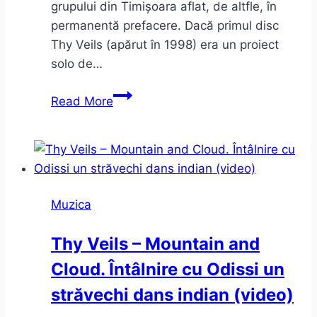
grupului din Timișoara aflat, de altfle, în
permanentă prefacere. Dacă primul disc
Thy Veils (apărut în 1998) era un proiect
solo de…
Sun
Read More
Sun
–
noul
single
Thy
Muzica
Veils
şi
Thy Veils – Mountain and
concertele
Cloud. Întâlnire cu Odissi un
trupei
din
străvechi dans indian (video)
vara