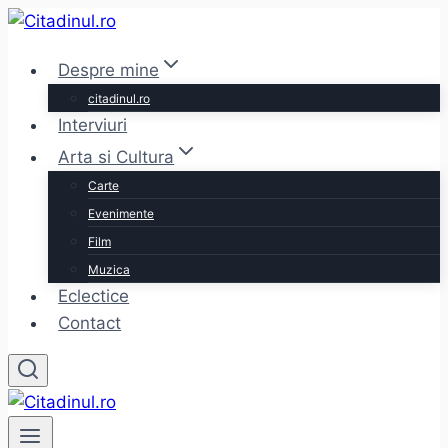
Skip
to
Despre mine
content
citadinul.ro
Interviuri
Arta si Cultura
Carte
Evenimente
Film
Muzica
Eclectice
Contact