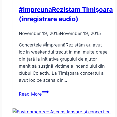
cu
#ImpreunaRezistam Timişoara
Odissi
(înregistrare audio)
un
străvechi
dans
November 19, 2015
November 19, 2015
indian
Concertele #ÎmpreunăRezistăm au avut
(video)
loc în weekendul trecut în mai multe oraşe
din ţară la iniţiativa grupului de ajutor
menit să susţină victimele incendiului din
clubul Colectiv. La Timişoara concertul a
avut loc pe scena din…
#ImpreunaRezistam Timişoara
Read More
(înregistrare
audio)