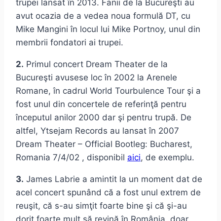
trupei lansat în 2013. Fanii de la Bucureşti au
avut ocazia de a vedea noua formulă DT, cu
Mike Mangini în locul lui Mike Portnoy, unul din
membrii fondatori ai trupei.
2.
Primul concert Dream Theater de la
Bucureşti avusese loc în 2002 la Arenele
Romane, în cadrul World Tourbulence Tour şi a
fost unul din concertele de referinţă pentru
începutul anilor 2000 dar şi pentru trupă. De
altfel, Ytsejam Records au lansat în 2007
Dream Theater – Official Bootleg: Bucharest,
Romania 7/4/02 , disponibil
aici
, de exemplu.
3.
James Labrie a amintit la un moment dat de
acel concert spunând că a fost unul extrem de
reuşit, că s-au simţit foarte bine şi că şi-au
dorit foarte mult să revină în România, doar