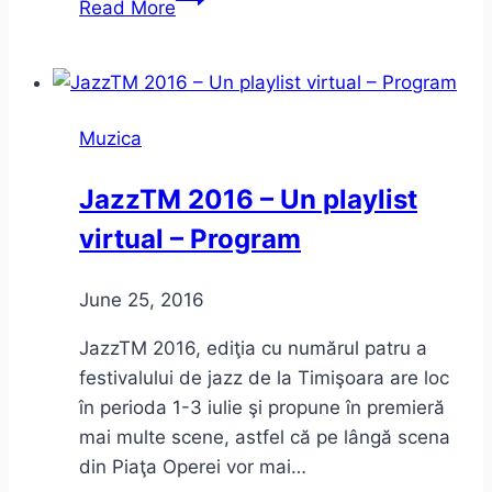
Read More
şi
bloguri
de
muzică
Muzica
din
onlineul
JazzTM 2016 – Un playlist
românesc
virtual – Program
June 25, 2016
JazzTM 2016, ediţia cu numărul patru a
festivalului de jazz de la Timişoara are loc
în perioda 1-3 iulie şi propune în premieră
mai multe scene, astfel că pe lângă scena
din Piaţa Operei vor mai…