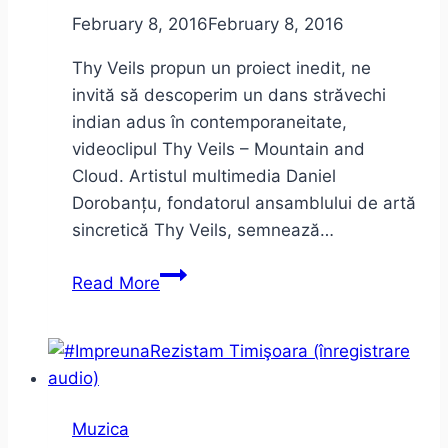
lui
February 8, 2016
February 8, 2016
2016
Thy Veils propun un proiect inedit, ne
invită să descoperim un dans străvechi
indian adus în contemporaneitate,
videoclipul Thy Veils – Mountain and
Cloud. Artistul multimedia Daniel
Dorobanțu, fondatorul ansamblului de artă
sincretică Thy Veils, semnează…
Thy
Read More
Veils
–
Mountain
and
Cloud.
Muzica
Întâlnire