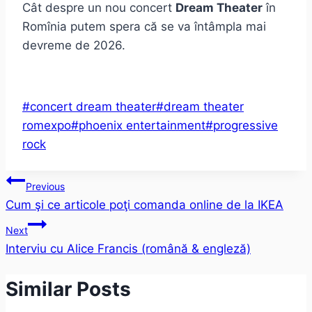
Cât despre un nou concert
Dream Theater
în
Romînia putem spera că se va întâmpla mai
devreme de 2026.
Post
#
concert dream theater
#
dream theater
Tags:
romexpo
#
phoenix entertainment
#
progressive
rock
Post
Previous
Cum şi ce articole poţi comanda online de la IKEA
navigation
Next
Interviu cu Alice Francis (română & engleză)
Similar Posts