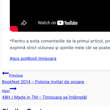
*Pentru a evita comentariile de la primul articol, pr
exprimă strict viziunea şi opiniile mele cât se poat
Post
#
acs poli
#
poli timisoara
Tags:
Post
Previous
Bookfest 2014 – Polonia invitat de onoare
navigation
Next
48H / Made in TM – Timişoara se întâmplă!