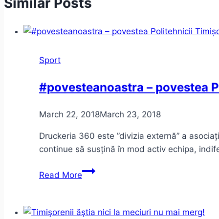
Similar Posts
Sport
#povesteanoastra – povestea Po
March 22, 2018
March 23, 2018
Druckeria 360 este ”divizia externă” a asociați
continue să susțină în mod activ echipa, indi
#povesteanoastra
Read More
–
povestea
Politehnicii