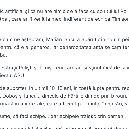
rtificial şi că nu are nimic de a face cu spiritul lui Poli
bal, care ar fi venit la meci indiferent de echipa Timişor
a cum ne aşteptam, Marian Iancu a apărut din nou în peisa
entru că e el generos, iar generozitatea asta se cam ter
obu.
evăraţii Polişti şi Timişoreni care au susţinut încă de l
iectul ASU.
 de suporteri în ultimii 10-15 ani, în toată lupta pentru rec
, Doboş şi Iancu… dincolo de hârtiile din de prin birour
tă în ani de zile, care a trecut prin multe încercări, şi
 nume, să faci echipe… dar echipele trăiesc prin oameni.