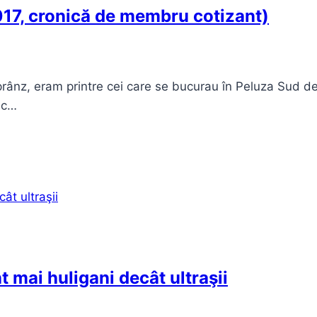
017, cronică de membru cotizant)
 prânz, eram printre cei care se bucurau în Peluza Sud d
sc…
t mai huligani decât ultraşii