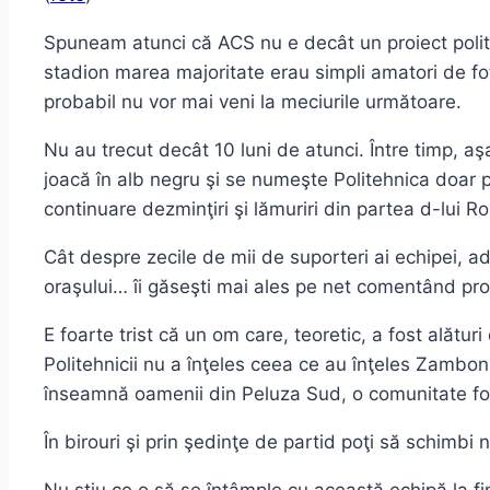
Spuneam atunci că ACS nu e decât un proiect politic a
stadion marea majoritate erau simpli amatori de fot
probabil nu vor mai veni la meciurile următoare.
Nu au trecut decât 10 luni de atunci. Între timp, aş
joacă în alb negru şi se numeşte Politehnica doar p
continuare dezminţiri şi lămuriri din partea d-lui R
Cât despre zecile de mii de suporteri ai echipei, ad
oraşului… îi găseşti mai ales pe net comentând pro
E foarte trist că un om care, teoretic, a fost alături
Politehnicii nu a înţeles ceea ce au înţeles Zambon
înseamnă oamenii din Peluza Sud, o comunitate forma
În birouri şi prin şedinţe de partid poţi să schimbi