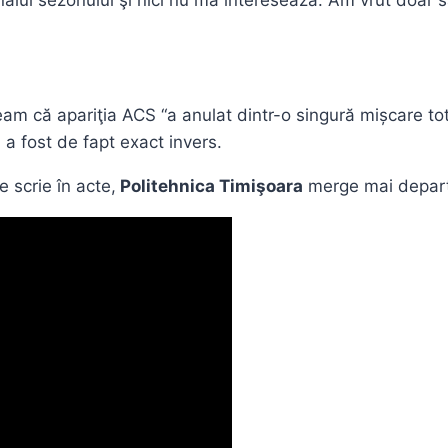
alul sezonului şi nici nu mă interesează. Am vrut doar să
am că apariţia ACS “a anulat dintr-o singură mișcare tot c
 a fost de fapt exact invers.
e scrie în acte,
Politehnica Timişoara
merge mai departe 