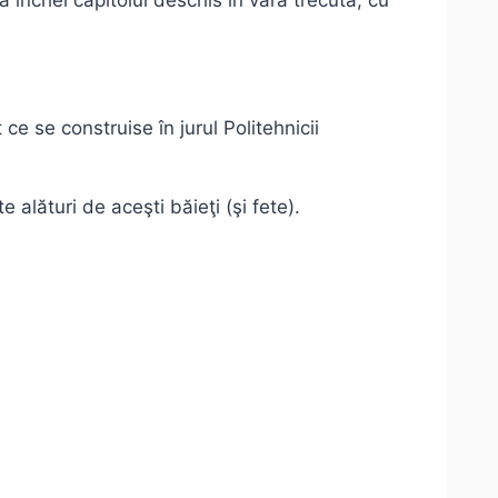
 închei capitolul deschis în vara trecută, cu
e se construise în jurul Politehnicii
alături de aceşti băieţi (şi fete).