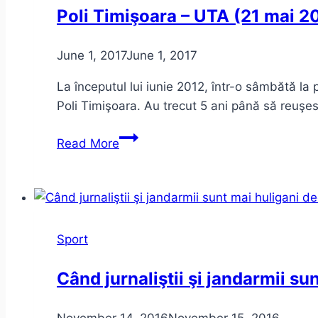
merg!
Poli Timişoara – UTA (21 mai 2
June 1, 2017
June 1, 2017
La începutul lui iunie 2012, într-o sâmbătă la
Poli Timişoara. Au trecut 5 ani până să reuşe
Poli
Read More
Timişoara
–
UTA
(21
mai
Sport
2017,
cronică
Când jurnaliştii şi jandarmii sun
de
membru
November 14, 2016
November 15, 2016