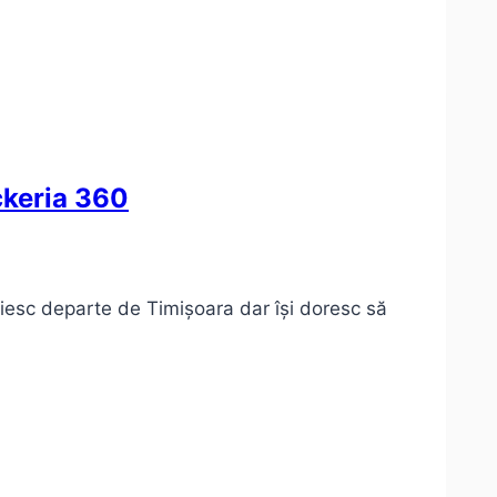
ckeria 360
răiesc departe de Timișoara dar își doresc să