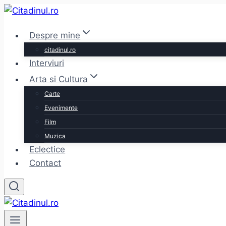
Skip
to
Despre mine
content
citadinul.ro
Interviuri
Arta si Cultura
Carte
Evenimente
Film
Muzica
Eclectice
Contact