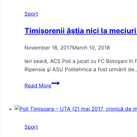
Timișoara,
o
Sport
campanie
Druckeria
Timişorenii ăştia nici la meciur
360
November 18, 2017
March 10, 2018
Ieri seară, ACS Poli a jucat cu FC Botoşani în
Ripensia şi ASU Politehnica a fost urmărit de
Timişorenii
Read More
ăştia
nici
la
meciuri
nu
Sport
mai