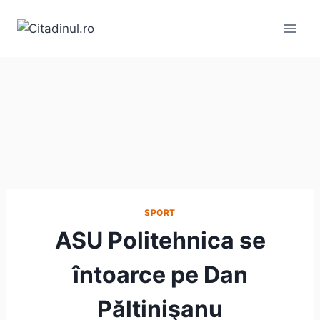
Skip
to
content
SPORT
ASU Politehnica se
întoarce pe Dan
Păltinişanu