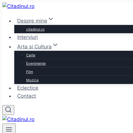
Skip
to
Despre mine
content
citadinul.ro
Interviuri
Arta si Cultura
Carte
Evenimente
Film
Muzica
Eclectice
Contact