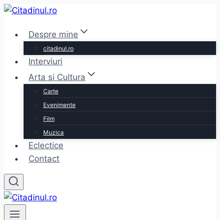
Skip
to
Despre mine
content
citadinul.ro
Interviuri
Arta si Cultura
Carte
Evenimente
Film
Muzica
Eclectice
Contact