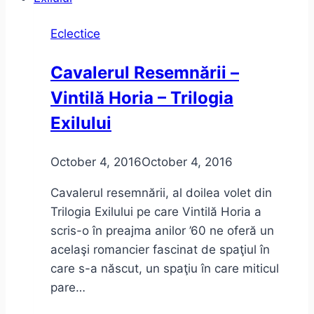
Franța,
Eclectice
cu
sinceritate)
Cavalerul Resemnării –
Vintilă Horia – Trilogia
Exilului
October 4, 2016
October 4, 2016
Cavalerul resemnării, al doilea volet din
Trilogia Exilului pe care Vintilă Horia a
scris-o în preajma anilor ’60 ne oferă un
acelaşi romancier fascinat de spaţiul în
care s-a născut, un spaţiu în care miticul
pare…