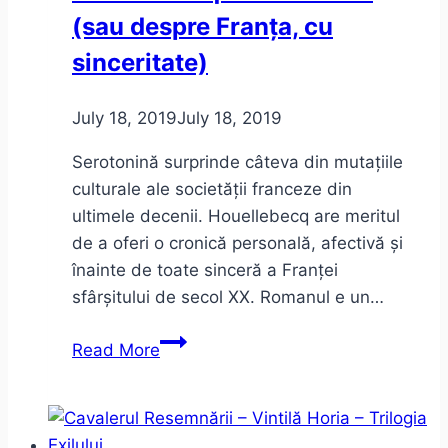
(sau despre Franța, cu
sinceritate)
July 18, 2019
July 18, 2019
Serotonină surprinde câteva din mutațiile
culturale ale societății franceze din
ultimele decenii. Houellebecq are meritul
de a oferi o cronică personală, afectivă și
înainte de toate sinceră a Franței
sfârșitului de secol XX. Romanul e un…
Houellebecq
Read More
–
Serotonină
(sau
despre