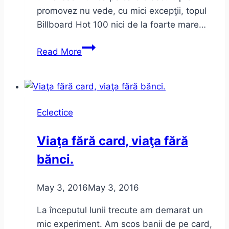
promovez nu vede, cu mici excepţii, topul
Billboard Hot 100 nici de la foarte mare…
Cum
Read More
a
evoluat
muzica
în
Eclectice
Billboard
Hot
Viaţa fără card, viaţa fără
100
bănci.
(1958-
2016)
May 3, 2016
May 3, 2016
La începutul lunii trecute am demarat un
mic experiment. Am scos banii de pe card,