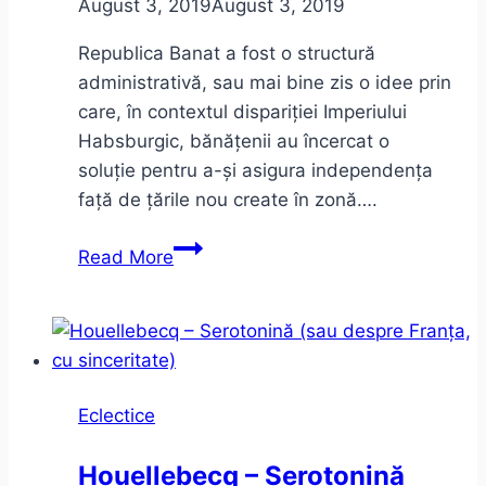
August 3, 2019
August 3, 2019
Republica Banat a fost o structură
administrativă, sau mai bine zis o idee prin
care, în contextul dispariției Imperiului
Habsburgic, bănățenii au încercat o
soluție pentru a-și asigura independența
față de țările nou create în zonă….
Republica
Read More
Banat
–
între
mit
și
Eclectice
realitate
Houellebecq – Serotonină