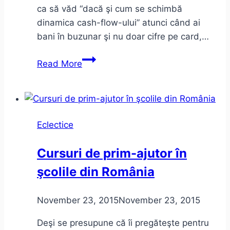
ca să văd “dacă şi cum se schimbă
dinamica cash-flow-ului” atunci când ai
bani în buzunar şi nu doar cifre pe card,…
Viaţa
Read More
fără
card,
viaţa
fără
Eclectice
bănci.
Cursuri de prim-ajutor în
şcolile din România
November 23, 2015
November 23, 2015
Deşi se presupune că îi pregăteşte pentru