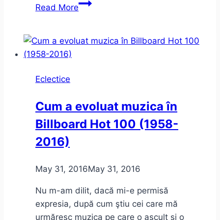
Cavalerul
Read More
Resemnării
–
Vintilă
Horia
–
Eclectice
Trilogia
Exilului
Cum a evoluat muzica în
Billboard Hot 100 (1958-
2016)
May 31, 2016
May 31, 2016
Nu m-am dilit, dacă mi-e permisă
expresia, după cum ştiu cei care mă
urmăresc muzica pe care o ascult şi o