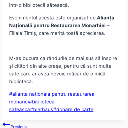
într-o bibliotecă sătească.
Evenimentul acesta este organizat de
Alianța
Națională pentru Restaurarea Monarhiei
–
Filiala Timiș, care merită toată aprecierea.
M-aş bucura ca rândurile de mai sus să inspire
şi cititori din alte oraşe, pentru că sunt multe
sate care ar avea nevoie măcar de o mică
bibliotecă.
Post
#
alianta nationala pentru restaurarea
Tags:
monariei
#
biblioteca
sateasca
#
bierhaus
#
donare de carte
Post
Previous