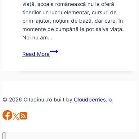
viaţă, şcoala românească nu le oferă
tinerilor un lucru elementar, cursuri de
prim-ajutor, noţiuni de bază, dar care, în
momente de cumpănă le pot salva viaţa.
Noi nu am…
Cursuri
Read More
de
prim-
ajutor
în
şcolile
© 2026 Citadinul.ro built by
Cloudberries.ro
din
România