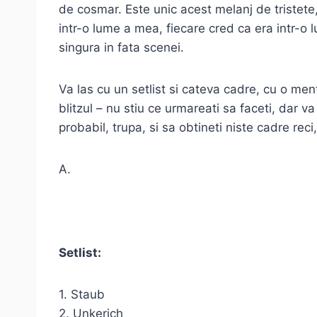
de cosmar. Este unic acest melanj de tristete
intr-o lume a mea, fiecare cred ca era intr-o 
singura in fata scenei.
Va las cu un setlist si cateva cadre, cu o men
blitzul – nu stiu ce urmareati sa faceti, dar v
probabil, trupa, si sa obtineti niste cadre reci,
A.
Setlist:
1. Staub
2. Unkerich