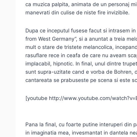
ca muzica palpita, animata de un personaj mist
manevrati din culise de niste fire invizibile.
Dupa ce inceputul fusese facut si intrasem in
from West Germany”, si a anuntat a treia melo
mult o stare de tristete melancolica, incepa
rasuflare rece in ceafa de care nu aveam scap
implacabil, hipnotic. In final, unul dintre trup
sunt supra-uzitate cand e vorba de Bohren, d
cantareata se prabuseste pe scena si este s
[youtube http://www.youtube.com/watch?v
Pana la final, cu foarte putine interuperi din
in imaginatia mea, invesmantat in dantela nea