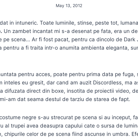
May 13, 2012
at in intuneric. Toate luminile, stinse, peste tot, luman
.
Un zambet incantat mi s-a desenat pe fata, era un deco
e pe scena… Ar fi fost pacat, pentru ca dincolo de Dark
a pentru a fi traita intr-o anumita ambienta eleganta, su
nuntata pentru acces, poate pentru prima data pe fuga, s
m inteles eu gresit, dar cand am auzit Discordless, ma
a difuzata direct din boxe, insotita de proiectii video, d
 mi-am dat seama destul de tarziu de starea de fapt.
costume negre s-au strecurat pe scena si au inceput, f
ru al trupei avea deasupra capului cate o sursa de lumin
, chipurile celor de pe scena fiind ascunse in umbra. Efe