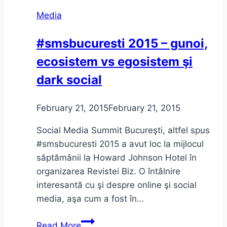
Şi
Media
de
ce
#smsbucuresti 2015 – gunoi,
merg
ecosistem vs egosistem şi
la
Webstock
dark social
2015
February 21, 2015
February 21, 2015
Social Media Summit Bucureşti, altfel spus
#smsbucuresti 2015 a avut loc la mijlocul
săptămânii la Howard Johnson Hotel în
organizarea Revistei Biz. O întâlnire
interesantă cu şi despre online şi social
media, aşa cum a fost în…
#smsbucuresti
Read More