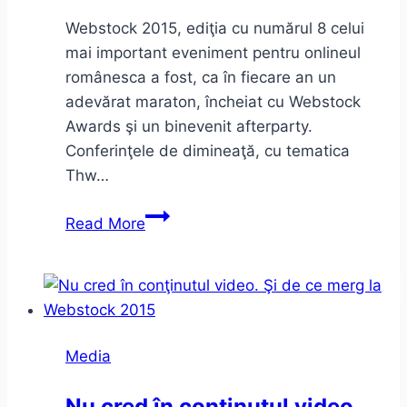
Webstock 2015, ediţia cu numărul 8 celui
mai important eveniment pentru onlineul
românesca a fost, ca în fiecare an un
adevărat maraton, încheiat cu Webstock
Awards şi un binevenit afterparty.
Conferinţele de dimineaţă, cu tematica
Thw…
5
Read More
despre
–
Webstock
2015
+
Media
cum
e
Nu cred în conţinutul video.