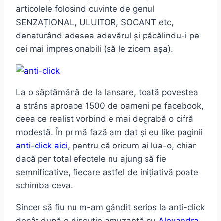
articolele folosind cuvinte de genul
SENZAȚIONAL, ULUITOR, SOCANT etc,
denaturând adesea adevărul și păcălindu-i pe
cei mai impresionabili (să le zicem așa).
La o săptămână de la lansare, toată povestea
a strâns aproape 1500 de oameni pe facebook,
ceea ce realist vorbind e mai degrabă o cifră
modestă. În primă fază am dat și eu like paginii
anti-click aici
, pentru că oricum ai lua-o, chiar
dacă per total efectele nu ajung să fie
semnificative, fiecare astfel de inițiativă poate
schimba ceva.
Sincer să fiu nu m-am gândit serios la anti-click
decât după o discuție amuzantă cu
Alexandra