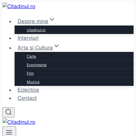
Skip
to
Despre mine
content
citadinul.ro
Interviuri
Arta si Cultura
Carte
Evenimente
Film
Muzica
Eclectice
Contact