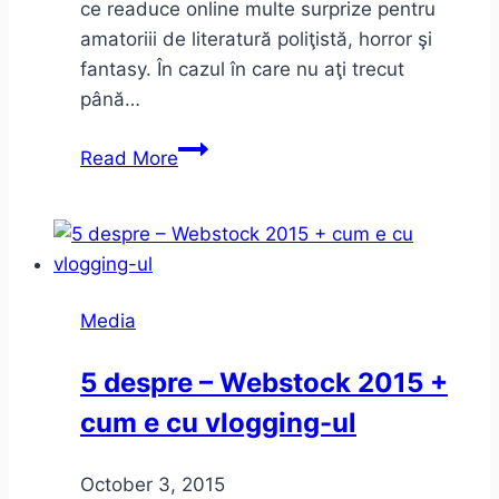
ce readuce online multe surprize pentru
amatoriii de literatură poliţistă, horror şi
fantasy. În cazul în care nu aţi trecut
până…
Revista
Read More
de
Suspans
revine.
Din
13
Media
ianuarie
2016
5 despre – Webstock 2015 +
cum e cu vlogging-ul
October 3, 2015