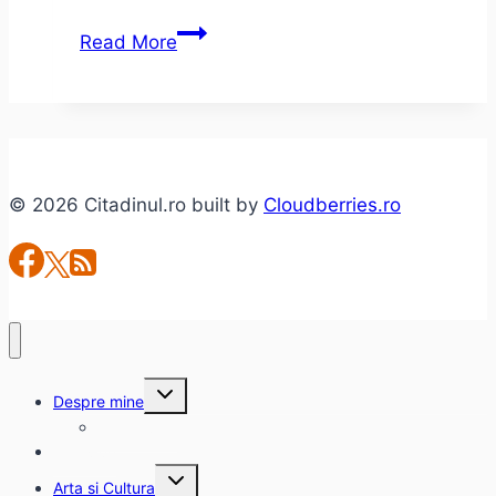
Superbowl
Read More
2015
în
reclame
© 2026 Citadinul.ro built by
Cloudberries.ro
Toggle
Despre mine
child
menu
citadinul.ro
Interviuri
Toggle
Arta si Cultura
child