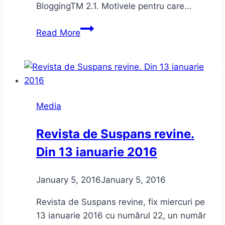
BloggingTM 2.1. Motivele pentru care…
Cum
Read More
a
fost
la
November
Notes
Media
2016.
Un
Revista de Suspans revine.
proiect
Din 13 ianuarie 2016
BloggingTM
2.1
January 5, 2016
January 5, 2016
Revista de Suspans revine, fix miercuri pe
13 ianuarie 2016 cu numărul 22, un număr