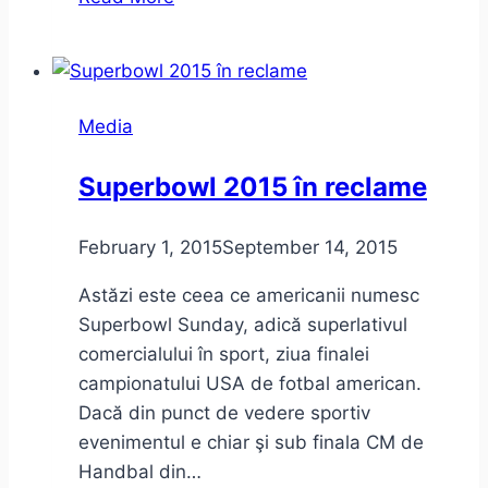
2015
–
gunoi,
ecosistem
Media
vs
egosistem
Superbowl 2015 în reclame
şi
dark
February 1, 2015
September 14, 2015
social
Astăzi este ceea ce americanii numesc
Superbowl Sunday, adică superlativul
comercialului în sport, ziua finalei
campionatului USA de fotbal american.
Dacă din punct de vedere sportiv
evenimentul e chiar şi sub finala CM de
Handbal din…