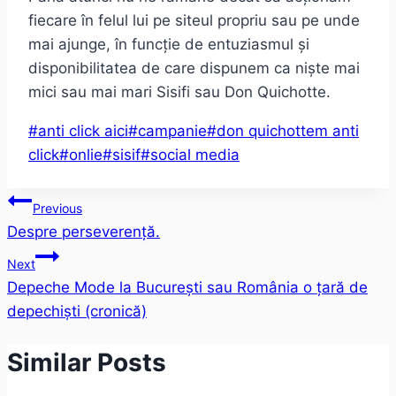
fiecare în felul lui pe siteul propriu sau pe unde
mai ajunge, în funcție de entuziasmul și
disponibilitatea de care dispunem ca niște mai
mici sau mai mari Sisifi sau Don Quichotte.
Post
#
anti click aici
#
campanie
#
don quichottem anti
Tags:
click
#
onlie
#
sisif
#
social media
Post
Previous
Despre perseverență.
navigation
Next
Depeche Mode la București sau România o țară de
depechiști (cronică)
Similar Posts