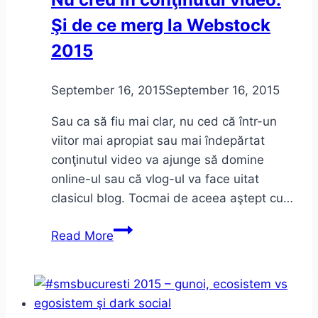
cu
Şi de ce merg la Webstock
vlogging-
ul
2015
September 16, 2015
September 16, 2015
Sau ca să fiu mai clar, nu ced că într-un
viitor mai apropiat sau mai îndepărtat
conţinutul video va ajunge să domine
online-ul sau că vlog-ul va face uitat
clasicul blog. Tocmai de aceea aştept cu…
Nu
Read More
cred
în
conţinutul
video.