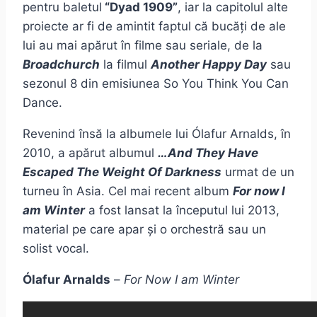
pentru baletul
“Dyad 1909”
, iar la capitolul alte
proiecte ar fi de amintit faptul că bucăți de ale
lui au mai apărut în filme sau seriale, de la
Broadchurch
la filmul
Another Happy Day
sau
sezonul 8 din emisiunea So You Think You Can
Dance.
Revenind însă la albumele lui Ólafur Arnalds, în
2010, a apărut albumul
…And They Have
Escaped The Weight Of Darkness
urmat de un
turneu în Asia. Cel mai recent album
For now I
am Winter
a fost lansat la începutul lui 2013,
material pe care apar și o orchestră sau un
solist vocal.
Ólafur Arnalds
–
For Now I am Winter