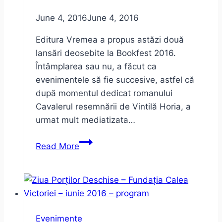
in
June 4, 2016
June 4, 2016
Social
Media
Editura Vremea a propus astăzi două
lansări deosebite la Bookfest 2016.
Întâmplarea sau nu, a făcut ca
evenimentele să fie succesive, astfel că
după momentul dedicat romanului
Cavalerul resemnării de Vintilă Horia, a
urmat mult mediatizata…
Două
Read More
lansări:
Cavalerul
resemnării
şi
Preţul
Evenimente
aurului.