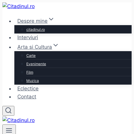
Skip
to
Despre mine
content
citadinul.ro
Interviuri
Arta si Cultura
Carte
Evenimente
Film
Muzica
Eclectice
Contact