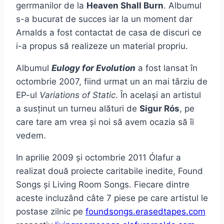
gerrmanilor de la
Heaven Shall Burn
. Albumul
s-a bucurat de succes iar la un moment dar
Arnalds a fost contactat de casa de discuri ce
i-a propus să realizeze un material propriu.
Albumul
Eulogy for Evolution
a fost lansat în
octombrie 2007, fiind urmat un an mai târziu de
EP-ul
Variations of Static
. În același an artistul
a susținut un turneu alături de
Sigur Rós
, pe
care tare am vrea și noi să avem ocazia să îi
vedem.
In aprilie 2009 și octombrie 2011 Ólafur a
realizat două proiecte caritabile inedite, Found
Songs și Living Room Songs. Fiecare dintre
aceste incluzând câte 7 piese pe care artistul le
postase zilnic pe
foundsongs.erasedtapes.com