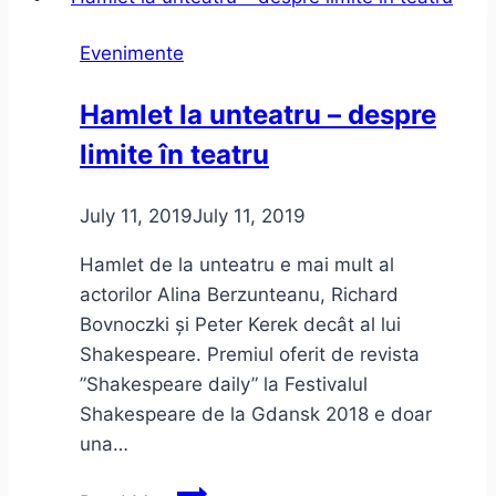
Cure
Evenimente
la
Rock
Hamlet la unteatru – despre
The
limite în teatru
City
–
impresii
July 11, 2019
July 11, 2019
de
Hamlet de la unteatru e mai mult al
concert
actorilor Alina Berzunteanu, Richard
Bovnoczki și Peter Kerek decât al lui
Shakespeare. Premiul oferit de revista
”Shakespeare daily” la Festivalul
Shakespeare de la Gdansk 2018 e doar
una…
Hamlet