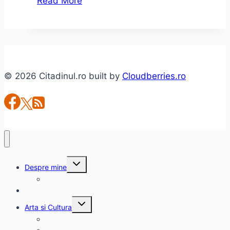
Read More
Muzeelor
2016
© 2026 Citadinul.ro built by
Cloudberries.ro
Toggle
Despre mine
child
menu
citadinul.ro
Interviuri
Toggle
Arta si Cultura
child
menu
Carte