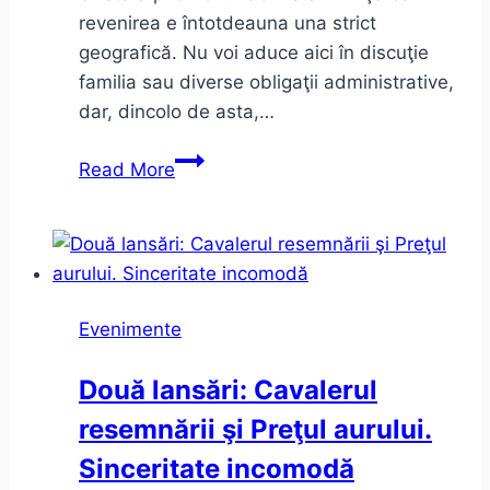
revenirea e întotdeauna una strict
geografică. Nu voi aduce aici în discuţie
familia sau diverse obligaţii administrative,
dar, dincolo de asta,…
Ce
Read More
motiv
am
mai
găsit
ca
Evenimente
să
revin
Două lansări: Cavalerul
în
resemnării şi Preţul aurului.
Timişoara:
November
Sinceritate incomodă
Notes