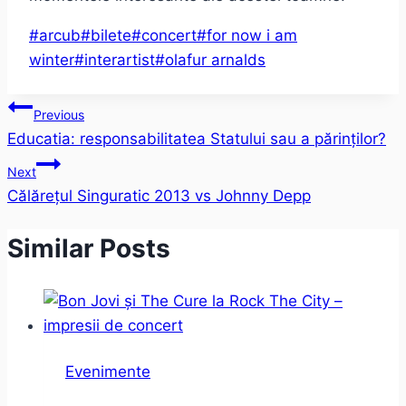
Post
#
arcub
#
bilete
#
concert
#
for now i am
Tags:
winter
#
interartist
#
olafur arnalds
Post
Previous
Educatia: responsabilitatea Statului sau a părinților?
navigation
Next
Călărețul Singuratic 2013 vs Johnny Depp
Similar Posts
Evenimente