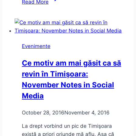
Read More
la
unteatru
–
despre
limite
Evenimente
în
teatru
Ce motiv am mai găsit ca să
revin în Timişoara:
November Notes in Social
Media
October 28, 2016
November 4, 2016
La drept vorbind un pic de Timişoara
există a priori oriunde mă aflu. Aşa că