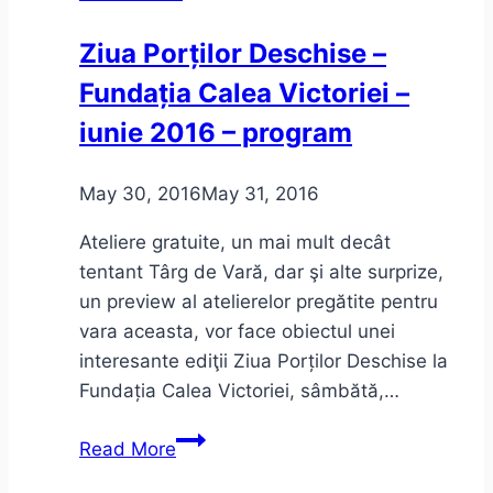
Sinceritate
Ziua Porților Deschise –
incomodă
Fundația Calea Victoriei –
iunie 2016 – program
May 30, 2016
May 31, 2016
Ateliere gratuite, un mai mult decât
tentant Târg de Vară, dar şi alte surprize,
un preview al atelierelor pregătite pentru
vara aceasta, vor face obiectul unei
interesante ediţii Ziua Porților Deschise la
Fundația Calea Victoriei, sâmbătă,…
Ziua
Read More
Porților