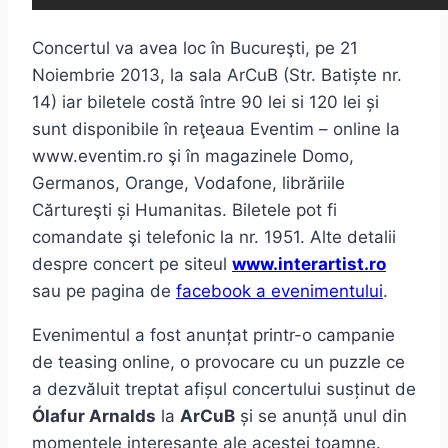
Concertul va avea loc în Bucureşti, pe 21
Noiembrie 2013, la sala ArCuB (Str. Batiște nr.
14) iar biletele costă între 90 lei si 120 lei și
sunt disponibile în reţeaua Eventim – online la
www.eventim.ro şi în magazinele Domo,
Germanos, Orange, Vodafone, librăriile
Cărtureşti și Humanitas. Biletele pot fi
comandate şi telefonic la nr. 1951. Alte detalii
despre concert pe siteul
www.interartist.ro
sau pe pagina de
facebook a evenimentului
.
Evenimentul a fost anunțat printr-o campanie
de teasing online, o provocare cu un puzzle ce
a dezvăluit treptat afișul concertului susținut de
Ólafur Arnalds
la
ArCuB
și se anunță unul din
momentele interesante ale acestei toamne.