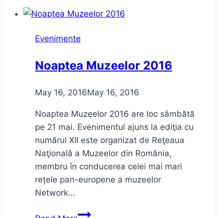
Deschise
–
Fundația
Evenimente
Calea
Victoriei
Noaptea Muzeelor 2016
–
iunie
May 16, 2016
May 16, 2016
2016
–
Noaptea Muzeelor 2016 are loc sâmbătă
program
pe 21 mai. Evenimentul ajuns la ediţia cu
numărul XII este organizat de Reţeaua
Naţională a Muzeelor din România,
membru în conducerea celei mai mari
rețele pan-europene a muzeelor
Network…
Noaptea