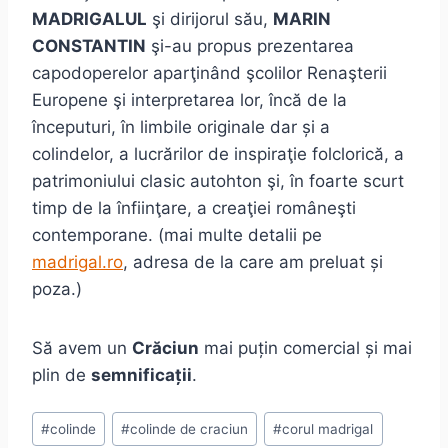
MADRIGALUL
şi dirijorul său,
MARIN
CONSTANTIN
şi-au propus prezentarea
capodoperelor aparţinând şcolilor Renaşterii
Europene şi interpretarea lor, încă de la
începuturi, în limbile originale dar și a
colindelor, a lucrărilor de inspiraţie folclorică, a
patrimoniului clasic autohton şi, în foarte scurt
timp de la înfiinţare, a creaţiei româneşti
contemporane. (mai multe detalii pe
madrigal.ro
, adresa de la care am preluat și
poza.)
Să avem un
Crăciun
mai puțin comercial și mai
plin de
semnificații
.
Post
#
colinde
#
colinde de craciun
#
corul madrigal
Tags: