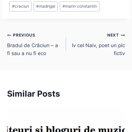
#
craciun
#
madrigal
#
marin constantin
Post
PREVIOUS
NEXT
Bradul de Crăciun – a
Iv cel Naiv, poet un pic
navigation
fi sau a nu fi eco
fictiv
Similar Posts