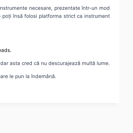
eră instrumente necesare, prezentate într-un mod
ne poți însă folosi platforma strict ca instrument
reads.
ză, dar asta cred că nu descurajează multă lume.
 care le pun la îndemână.