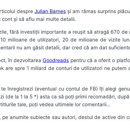
ticolul despre
Julian Barnes
și am rămas surprins plăcut
 cont și să aflu mai multe detalii.
zile, fără investiții importante a reușit să atragă 670 de
10 milioane de utilizatori, 20 de milioane de vizite lu
arii nu am găsit detalii, dar cred că am dat suficiente
ect, în dezvoltarea
Goodreads
pentru că a oferit o platf
 are spre 1 miliard de conturi de utilizatori ne putem a
te înregistrezi (eventual cu contul de FB) îți alegi genu
otezi (de la 1 la 5 *) asta ca să poți primi recomadări, după
titlurile tale, poți vedea ultimele lor comentarii…
i, pe anumite subiecte sau autori, destul de active din c