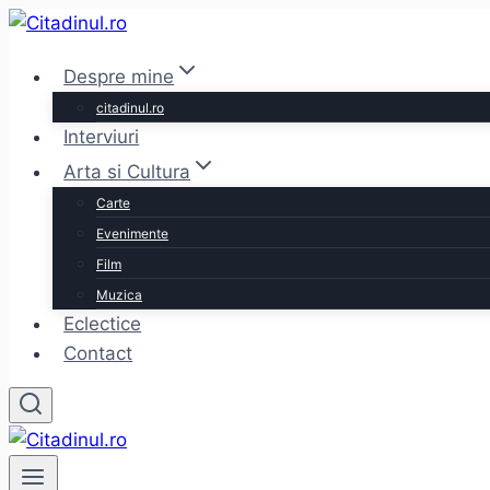
Skip
to
Despre mine
content
citadinul.ro
Interviuri
Arta si Cultura
Carte
Evenimente
Film
Muzica
Eclectice
Contact