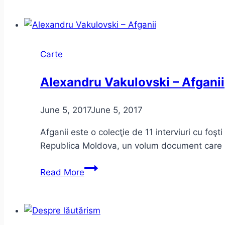
Noua
ignoranță
și
problema
Carte
culturii
Alexandru Vakulovski – Afganii
June 5, 2017
June 5, 2017
Afganii este o colecţie de 11 interviuri cu foşt
Republica Moldova, un volum document care p
Alexandru
Read More
Vakulovski
–
Afganii