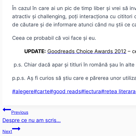
În cazul în care ai un pic de timp liber și vrei să
atractiv și challenging, poți interacționa cu cititori
de căutare și de informare atunci când nu știi ce ca
Ceea ce probabil că voi face și eu.
UPDATE:
Goodreads Choice Awards 2012
– ce
p.s. Chiar dacă apar și titluri în română șau în al
p.p.s. Aș fi curios să știu care e părerea unor utili
Post
#
alegere
#
carte
#
good reads
#
lectura
#
retea literara
Tags:
Post
Previous
Despre ce nu am scris…
navigation
Next