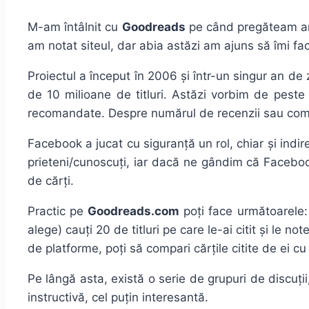
M-am întâlnit cu
Goodreads
pe când pregăteam ar
am notat siteul, dar abia astăzi am ajuns să îmi fac
Proiectul a început în 2006 și într-un singur an de 
de 10 milioane de titluri. Astăzi vorbim de peste 
recomandate. Despre numărul de recenzii sau coment
Facebook a jucat cu siguranță un rol, chiar și indir
prieteni/cunoscuți, iar dacă ne gândim că Facebook
de cărți.
Practic pe
Goodreads.com
poți face următoarele: 
alege) cauți 20 de titluri pe care le-ai citit și le n
de platforme, poți să compari cărțile citite de ei cu 
Pe lângă asta, există o serie de grupuri de discuți
instructivă, cel puțin interesantă.