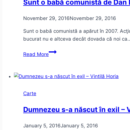
Sunt o babă comunistă de Dan L
November 29, 2016
November 29, 2016
Sunt o babă comunistă a apărut în 2007. Acţiu
bucurat nu e altceva decât dovada că noi ca
Sunt
Read More
o
babă
comunistă
de
Dan
Carte
Lungu
–
Dumnezeu s-a născut în exil – V
câteva
aprecieri
January 5, 2016
January 5, 2016
anarhice