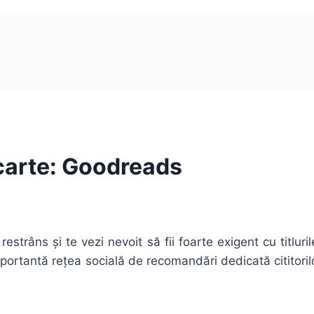
carte: Goodreads
estrâns și te vezi nevoit să fii foarte exigent cu titluril
portantă rețea socială de recomandări dedicată cititorilo