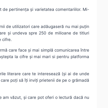
 de pertinența și varietatea comentariilor. Mi-
 mii de utilizatori care adăugaseră nu mai puțin
nare și undeva spre 250 de milioane de titluri
 cifre.
ormă care face și mai simplă comunicarea între
ștepta la cifre și mai mari si pentru platforma
rile literare care te interesează (și ai de unde
 care poți să îți inviți prietenii de pe o grămadă
e am văzut, și care pot oferi o lectură dacă nu