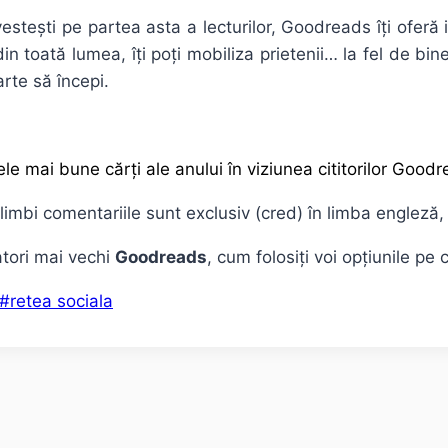
 investești pe partea asta a lecturilor, Goodreads îți of
 din toată lumea, îți poți mobiliza prietenii… la fel de bi
rte să începi.
le mai bune cărți ale anului în viziunea cititorilor Good
te limbi comentariile sunt exclusiv (cred) în limba engle
zatori mai vechi
Goodreads
, cum folosiți voi opțiunile pe
#
retea sociala