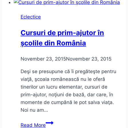
viaţa
fără
Eclectice
bănci.
Cursuri de prim-ajutor în
şcolile din România
November 23, 2015
November 23, 2015
Deşi se presupune că îi pregăteşte pentru
viaţă, şcoala românească nu le oferă
tinerilor un lucru elementar, cursuri de
prim-ajutor, noţiuni de bază, dar care, în
momente de cumpănă le pot salva viaţa.
Noi nu am…
Cursuri
Read More