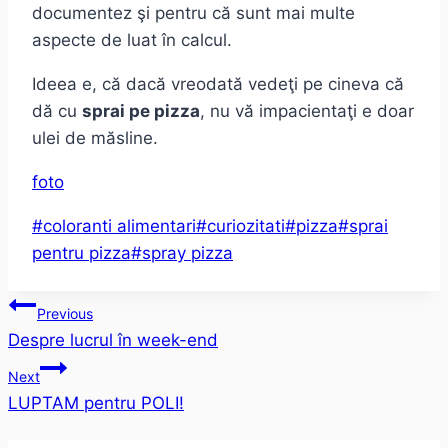
documentez şi pentru că sunt mai multe
aspecte de luat în calcul.
Ideea e, că dacă vreodată vedeţi pe cineva că
dă cu
sprai pe pizza
, nu vă impacientaţi e doar
ulei de măsline.
foto
Post
#
coloranti alimentari
#
curiozitati
#
pizza
#
sprai
Tags:
pentru pizza
#
spray pizza
Post
Previous
Despre lucrul în week-end
navigation
Next
LUPTAM pentru POLI!