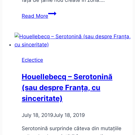
Republica
Read More
Banat
–
între
mit
și
Eclectice
realitate
Houellebecq – Serotonină
(sau despre Franța, cu
sinceritate)
July 18, 2019
July 18, 2019
Serotonină surprinde câteva din mutațiile