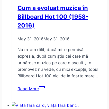
Exilului
Cum a evoluat muzica în
Billboard Hot 100 (1958-
2016)
May 31, 2016
May 31, 2016
Nu m-am dilit, dacă mi-e permisă
expresia, după cum ştiu cei care mă
urmăresc muzica pe care o ascult şi o
promovez nu vede, cu mici excepţii, topul
Billboard Hot 100 nici de la foarte mare…
Cum
Read More
a
evoluat
muzica