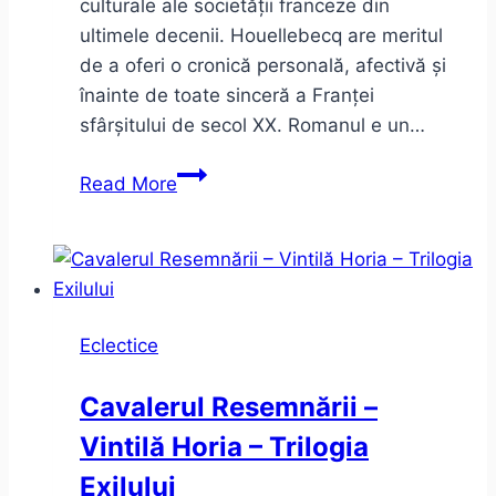
culturale ale societății franceze din
ultimele decenii. Houellebecq are meritul
de a oferi o cronică personală, afectivă și
înainte de toate sinceră a Franței
sfârșitului de secol XX. Romanul e un…
Houellebecq
Read More
–
Serotonină
(sau
despre
Franța,
Eclectice
cu
sinceritate)
Cavalerul Resemnării –
Vintilă Horia – Trilogia
Exilului