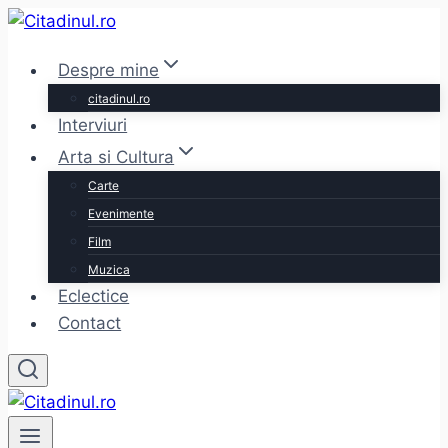
Skip
to
Despre mine
content
citadinul.ro
Interviuri
Arta si Cultura
Carte
Evenimente
Film
Muzica
Eclectice
Contact