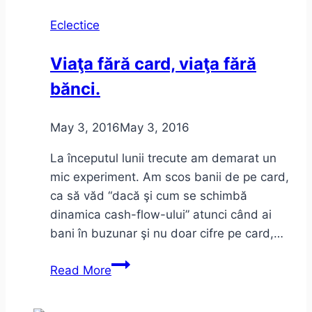
în
Eclectice
Billboard
Hot
Viaţa fără card, viaţa fără
100
bănci.
(1958-
2016)
May 3, 2016
May 3, 2016
La începutul lunii trecute am demarat un
mic experiment. Am scos banii de pe card,
ca să văd “dacă şi cum se schimbă
dinamica cash-flow-ului” atunci când ai
bani în buzunar şi nu doar cifre pe card,…
Viaţa
Read More
fără
card,