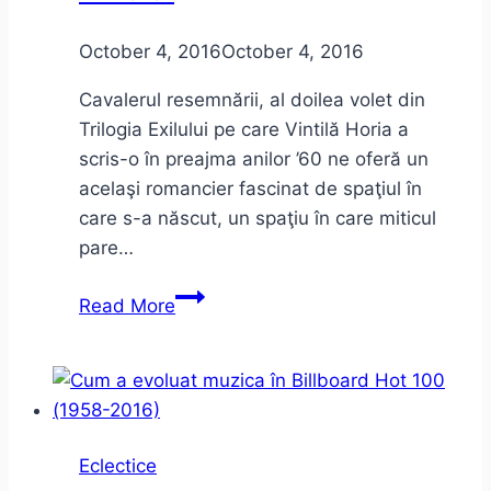
October 4, 2016
October 4, 2016
Cavalerul resemnării, al doilea volet din
Trilogia Exilului pe care Vintilă Horia a
scris-o în preajma anilor ’60 ne oferă un
acelaşi romancier fascinat de spaţiul în
care s-a născut, un spaţiu în care miticul
pare…
Cavalerul
Read More
Resemnării
–
Vintilă
Horia
–
Eclectice
Trilogia