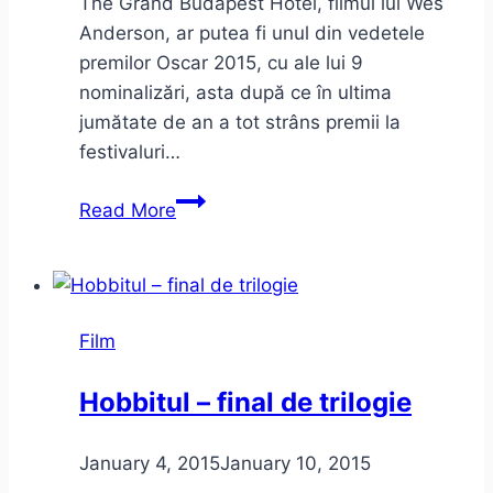
The Grand Budapest Hotel, filmul lui Wes
Anderson, ar putea fi unul din vedetele
premilor Oscar 2015, cu ale lui 9
nominalizări, asta după ce în ultima
jumătate de an a tot strâns premii la
festivaluri…
The
Read More
Grand
Budapest
Hotel
sau
Film
despre
“lumea
Hobbitul – final de trilogie
de
ieri”
January 4, 2015
January 10, 2015