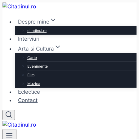
Skip
to
Despre mine
content
citadinul.ro
Interviuri
Arta si Cultura
Carte
Evenimente
Film
Muzica
Eclectice
Contact