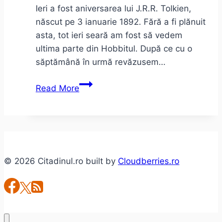
Ieri a fost aniversarea lui J.R.R. Tolkien,
născut pe 3 ianuarie 1892. Fără a fi plănuit
asta, tot ieri seară am fost să vedem
ultima parte din Hobbitul. După ce cu o
săptămână în urmă revăzusem…
Hobbitul
Read More
–
final
de
trilogie
© 2026 Citadinul.ro built by
Cloudberries.ro