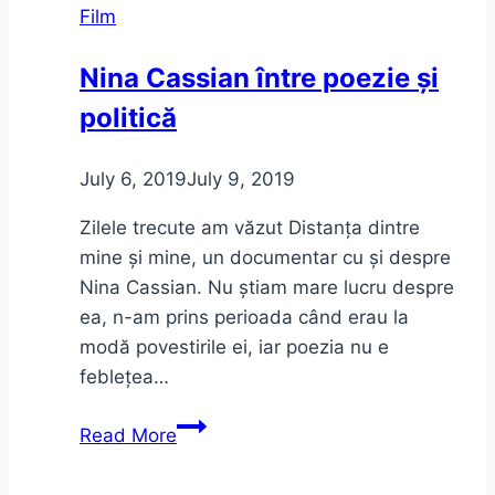
Film
Nina Cassian între poezie și
politică
July 6, 2019
July 9, 2019
Zilele trecute am văzut Distanța dintre
mine și mine, un documentar cu și despre
Nina Cassian. Nu știam mare lucru despre
ea, n-am prins perioada când erau la
modă povestirile ei, iar poezia nu e
feblețea…
Nina
Read More
Cassian
între