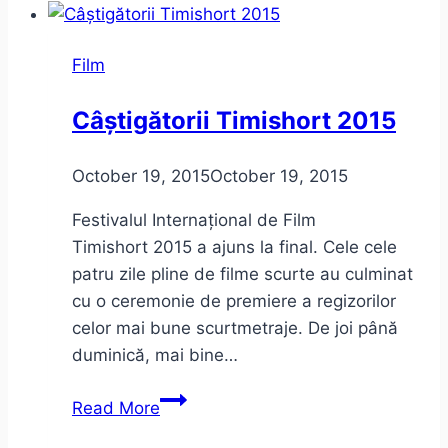
poezie
și
Film
politică
Câștigătorii Timishort 2015
October 19, 2015
October 19, 2015
Festivalul Internațional de Film
Timishort 2015 a ajuns la final. Cele cele
patru zile pline de filme scurte au culminat
cu o ceremonie de premiere a regizorilor
celor mai bune scurtmetraje. De joi până
duminică, mai bine…
Câștigătorii
Read More
Timishort