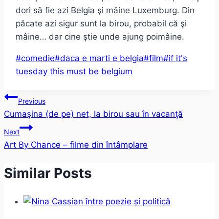
dori să fie azi Belgia şi mâine Luxemburg. Din
păcate azi sigur sunt la birou, probabil că şi
mâine… dar cine ştie unde ajung poimâine.
Post
#
comedie
#
daca e marti e belgia
#
film
#
if it's
Tags:
tuesday this must be belgium
Post
Previous
Cumaşina (de pe) net, la birou sau în vacanţă
navigation
Next
Art By Chance – filme din întâmplare
Similar Posts