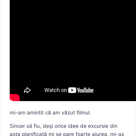
mi-am amintit că am văzut filmul.
Sincer să fiu, deşi orice idee de excursie din
asta planificată mi se pare foarte aiurea, mi-aş