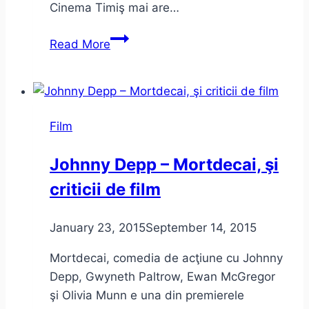
Cinema Timiş mai are…
Pietonale
Read More
avem,
ar
merge
şi-
Film
un
cinema,
Johnny Depp – Mortdecai, şi
ce
criticii de film
ziceţi?
January 23, 2015
September 14, 2015
Mortdecai, comedia de acţiune cu Johnny
Depp, Gwyneth Paltrow, Ewan McGregor
şi Olivia Munn e una din premierele