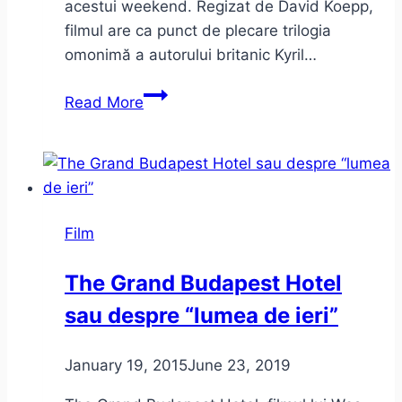
acestui weekend. Regizat de David Koepp,
filmul are ca punct de plecare trilogia
omonimă a autorului britanic Kyril…
Johnny
Read More
Depp
–
Mortdecai,
şi
criticii
Film
de
film
The Grand Budapest Hotel
sau despre “lumea de ieri”
January 19, 2015
June 23, 2019