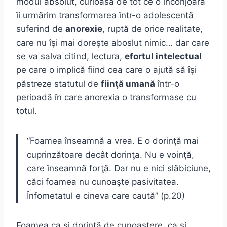
modul absolut, curioasă de tot ce o înconjoară
îi urmărim transformarea într-o adolescentă
suferind de
anorexie
, ruptă de orice realitate,
care nu îşi mai doreşte aboslut nimic… dar care
se va salva citind, lectura,
efortul intelectual
pe care o implică fiind cea care o ajută să îşi
păstreze statutul de
fiinţă umană
într-o
perioadă în care anorexia o transformase cu
totul.
“Foamea înseamnă a vrea. E o dorinţă mai
cuprinzătoare decât dorinţa. Nu e voinţă,
care înseamnă forţă. Dar nu e nici slăbiciune,
căci foamea nu cunoaşte pasivitatea.
Înfometatul e cineva care caută” (p.20)
Foamea ca şi dorinţă de cunoaştere, ca şi