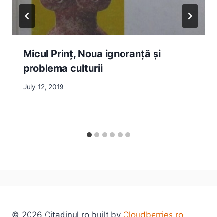
Micul Prinț, Noua ignoranță și
problema culturii
July 12, 2019
© 2026 Citadinul.ro built by
Cloudberries.ro