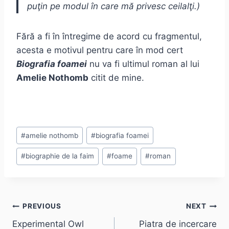
puţin pe modul în care mă privesc ceilalţi.)
Fără a fi în întregime de acord cu fragmentul,
acesta e motivul pentru care în mod cert
Biografia foamei
nu va fi ultimul roman al lui
Amelie Nothomb
citit de mine.
Post
#
amelie nothomb
#
biografia foamei
Tags:
#
biographie de la faim
#
foame
#
roman
Post
PREVIOUS
NEXT
Experimental Owl
Piatra de incercare