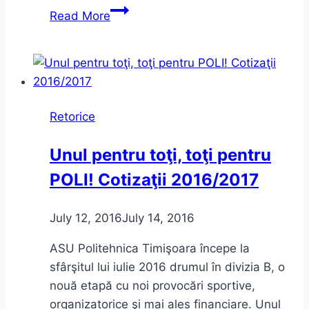
Oraşele
Read More
din
acelaşi
oraş
Retorice
Unul pentru toţi, toţi pentru
POLI! Cotizaţii 2016/2017
July 12, 2016
July 14, 2016
ASU Politehnica Timişoara începe la
sfârşitul lui iulie 2016 drumul în divizia B, o
nouă etapă cu noi provocări sportive,
organizatorice şi mai ales financiare. Unul