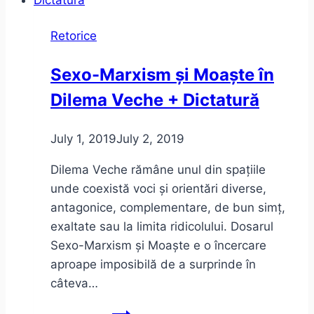
Național
al
Retorice
Literaturii
Române
Sexo-Marxism și Moaște în
Dilema Veche + Dictatură
July 1, 2019
July 2, 2019
Dilema Veche rămâne unul din spațiile
unde coexistă voci și orientări diverse,
antagonice, complementare, de bun simț,
exaltate sau la limita ridicolului. Dosarul
Sexo-Marxism și Moaște e o încercare
aproape imposibilă de a surprinde în
câteva…
Sexo-