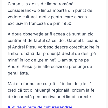
Cioran s-a dezis de limba română,
considerând-o o limbă moartă din punct de
vedere cultural, motiv pentru care a scris
exclusiv în franceză de prin 1950.
A doua observaţie ar fi aceea că sunt un pic
contrariat de faptul că cei doi, Gabriel Liiceanu
și Andrei Pleșu vorbesc despre corectitudine în
limba română dar pronunţă destul de des „pă
mine” în loc de „pe mine”. L-am surpins pe
Andrei Pleşu şi în alte ocazii cu pronunţii de
genul ăsta.
Mai e o formulare cu „dă …” în loc de „de…”
cred că tot o influenţă regională, oricum la fel
de incorectă perspectiva unei limbi corecte.
Post
#
50 de minute de cultura
#
andrei