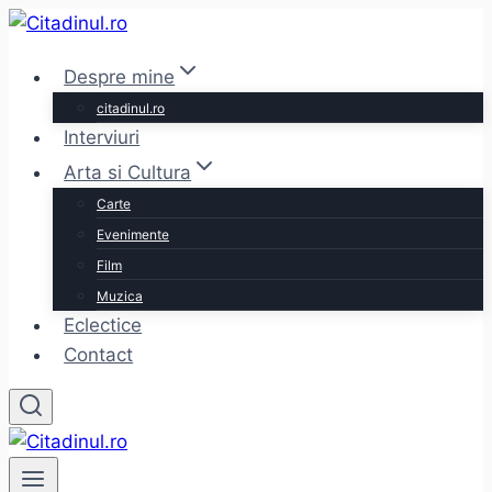
Skip
to
Despre mine
content
citadinul.ro
Interviuri
Arta si Cultura
Carte
Evenimente
Film
Muzica
Eclectice
Contact