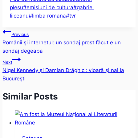
Tags:
plesu
#
emisiuni de cultura
#
gabriel
liiceanu
#
limba romana
#
tvr
Post
Previous
Românii şi internetul: un sondaj prost făcut e un
navigation
sondaj degeaba
Next
Nigel Kennedy şi Damian Drăghici: vioară şi nai la
Bucureşti
Similar Posts