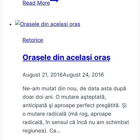
Read More
Marxism
și
Moaște
în
Retorice
Dilema
Veche
Oraşele din acelaşi oraş
+
Dictatură
August 21, 2016
August 24, 2016
Ne-am mutat din nou, de data asta după
doar doi ani. O mutare aşteptată,
anticipată şi aproape perfect pregătită. Şi
o mutare radicală (mă rog, aproape
radicală, în sensul că încă nu am schimbat
regiunea). Ca…