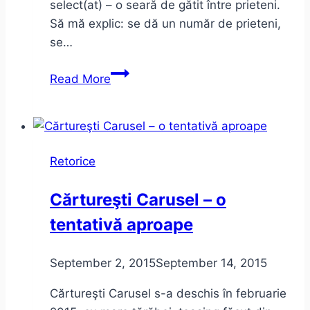
select(at) – o seară de gătit între prieteni.
Să mă explic: se dă un număr de prieteni,
se…
Seară
Read More
de
gătit
cu
prietenii
Retorice
Cărtureşti Carusel – o
tentativă aproape
September 2, 2015
September 14, 2015
Cărtureşti Carusel s-a deschis în februarie