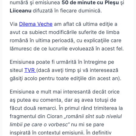
numără şi emisiunea
50 de minute cu
Pleşu
şi
Liiceanu
difuzată în fiecare duminică.
Via
Dilema Veche
am aflat că ultima ediţie a
avut ca subiect modificările suferite de limba
română în ultima perioadă, cu explicaţiile care
lămuresc de ce lucrurile evoluează în acest fel.
Emisiunea poate fi urmărită în întregime pe
siteul
TVR
(dacă aveţi timp şi vă interesează
găsiţi acolo pentru toate ediţiile din acest an).
Emisiunea e mult mai interesantă decât orice
aş putea eu comenta, dar aş avea totuşi de
făcut două remarci. În primul rând trimiterea la
fragmentul din Cioran
„românii sînt sub nivelul
limbii pe care o vorbesc”
nu mi se pare
inspirată în contextul emisiunii. În definitiv