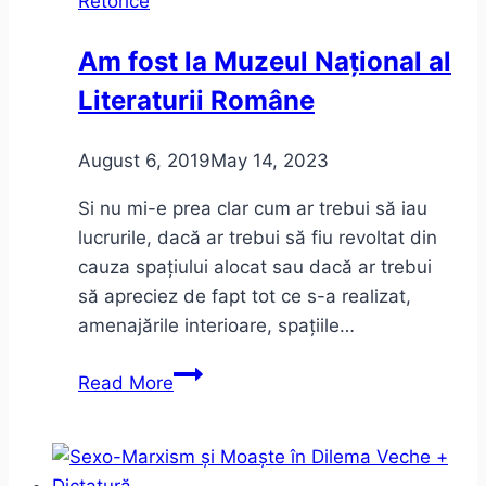
Retorice
Am fost la Muzeul Național al
Literaturii Române
August 6, 2019
May 14, 2023
Si nu mi-e prea clar cum ar trebui să iau
lucrurile, dacă ar trebui să fiu revoltat din
cauza spațiului alocat sau dacă ar trebui
să apreciez de fapt tot ce s-a realizat,
amenajările interioare, spațiile…
Am
Read More
fost
la
Muzeul