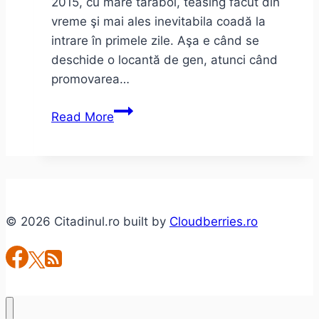
2015, cu mare tărăboi, teasing făcut din
vreme şi mai ales inevitabila coadă la
intrare în primele zile. Aşa e când se
deschide o locantă de gen, atunci când
promovarea…
Cărtureşti
Read More
Carusel
–
o
tentativă
aproape
© 2026 Citadinul.ro built by
Cloudberries.ro