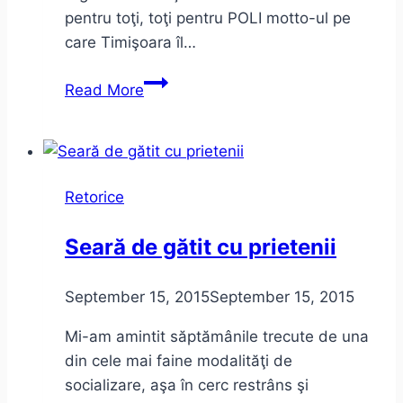
pentru toţi, toţi pentru POLI motto-ul pe
care Timişoara îl…
Unul
Read More
pentru
toţi,
toţi
pentru
Retorice
POLI!
Cotizaţii
Seară de gătit cu prietenii
2016/2017
September 15, 2015
September 15, 2015
Mi-am amintit săptămânile trecute de una
din cele mai faine modalităţi de
socializare, aşa în cerc restrâns şi