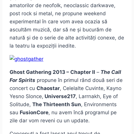
amatorilor de neofolk, neoclassic darkwave,
post rock si metal, ne propune weekend
experimental în care vom avea ocazia să
ascultăm muzică, dar să ne și bucurăm de
natură și de o serie de alte activități conexe, de
la teatru la expoziții inedite.
Ghost Gathering 2013 – Chapter II
–
The Call
For Spirits
propune în primul rând două seri de
concert cu
Chaostar
, Celelalte Cuvinte, Kayno
Yesno Slonce,
Universe217
, Larrnakh, Eye of
Solitude,
The Thirteenth Sun
, Environments
sau
FusionCore
, nu avem încă programul pe
zile dar vom reveni cu un update.
Conceputl a fost lansat anul trecut de