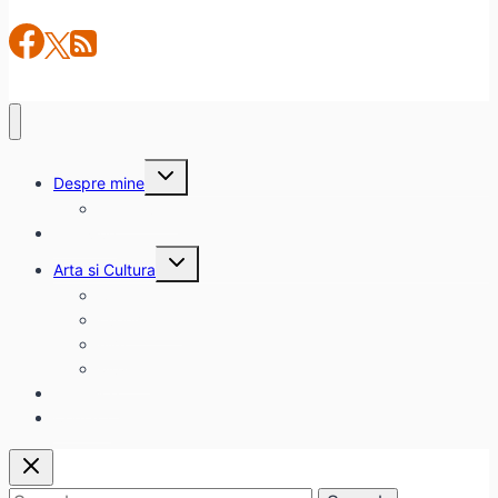
Toggle
Despre mine
child
menu
citadinul.ro
Interviuri
Toggle
Arta si Cultura
child
menu
Carte
Evenimente
Film
Muzica
Eclectice
Contact