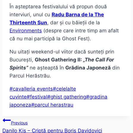
În așteptarea festivalului vă propun două
interviuri, unul cu
Radu Barna de la The
Thirteenth Sun
, dar și cu băieții de la
Environments
(despre care intre timp am afalt
că nu mai participă la Ghost Fest).
Nu uitați weekend-ul viitor dacă sunteți prin
București,
Ghost Gathering II:
„The Call For
Spirits”
ne așteaptă în
Grădina Japoneză
din
Parcul Herăstrău.
Post
#
cavalleria events
#
celelalte
Tags:
cuvinte
#
festival
#
ghist gathering
#
gradina
japoneza
#
parcul herastrau
Post
Previous
Danilo Kis – Criptă pentru Boris Davidovici