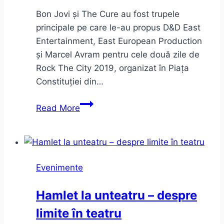
Bon Jovi și The Cure au fost trupele
principale pe care le-au propus D&D East
Entertainment, East European Production
și Marcel Avram pentru cele două zile de
Rock The City 2019, organizat în Piața
Constituției din…
Bon
Read More
Jovi
și
The
Cure
Evenimente
la
Rock
Hamlet la unteatru – despre
The
limite în teatru
City