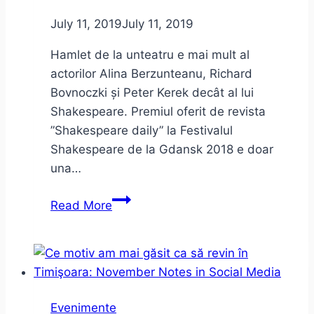
–
impresii
July 11, 2019
July 11, 2019
de
Hamlet de la unteatru e mai mult al
concert
actorilor Alina Berzunteanu, Richard
Bovnoczki și Peter Kerek decât al lui
Shakespeare. Premiul oferit de revista
”Shakespeare daily” la Festivalul
Shakespeare de la Gdansk 2018 e doar
una…
Hamlet
Read More
la
unteatru
–
despre
limite
Evenimente
în