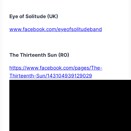
Eye of Solitude (UK)
www.facebook.com/eyeofsolitudeband
The Thirteenth Sun (RO)
https://www.facebook.com/pages/The-
Thirteenth-Sun/143104939129029