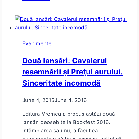
motiv
am
mai
găsit
ca
Evenimente
să
revin
Două lansări: Cavalerul
în
resemnării şi Preţul aurului.
Timişoara:
November
Sinceritate incomodă
Notes
in
June 4, 2016
June 4, 2016
Social
Media
Editura Vremea a propus astăzi două
lansări deosebite la Bookfest 2016.
Întâmplarea sau nu, a făcut ca
evenimentele să fie succesive, astfel că