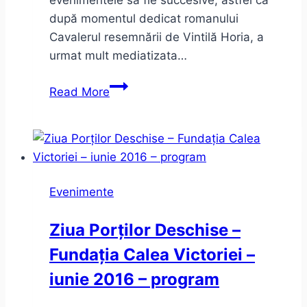
după momentul dedicat romanului
Cavalerul resemnării de Vintilă Horia, a
urmat mult mediatizata…
Două
Read More
lansări:
Cavalerul
resemnării
şi
Preţul
Evenimente
aurului.
Sinceritate
Ziua Porților Deschise –
incomodă
Fundația Calea Victoriei –
iunie 2016 – program