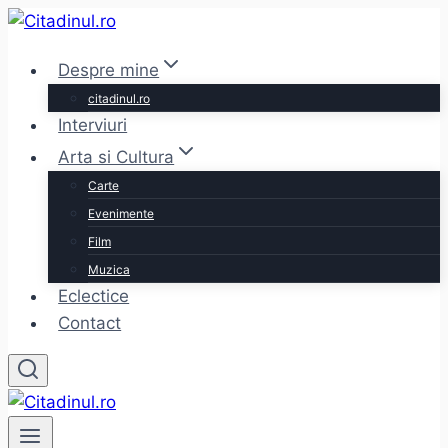
Skip
to
Despre mine
content
citadinul.ro
Interviuri
Arta si Cultura
Carte
Evenimente
Film
Muzica
Eclectice
Contact