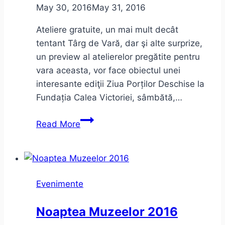
May 30, 2016
May 31, 2016
Ateliere gratuite, un mai mult decât
tentant Târg de Vară, dar şi alte surprize,
un preview al atelierelor pregătite pentru
vara aceasta, vor face obiectul unei
interesante ediţii Ziua Porților Deschise la
Fundația Calea Victoriei, sâmbătă,…
Ziua
Read More
Porților
Deschise
–
Fundația
Evenimente
Calea
Victoriei
Noaptea Muzeelor 2016
–