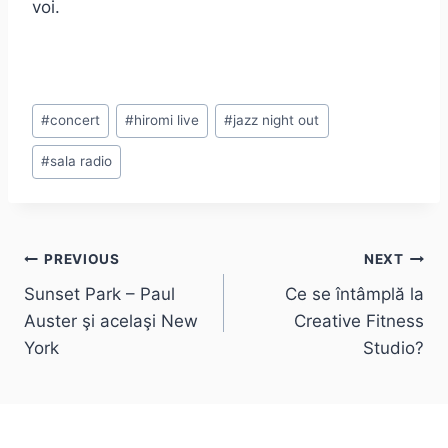
voi.
Post
#
concert
#
hiromi live
#
jazz night out
Tags:
#
sala radio
Post
PREVIOUS
NEXT
Sunset Park – Paul
Ce se întâmplă la
navigation
Auster şi acelaşi New
Creative Fitness
York
Studio?