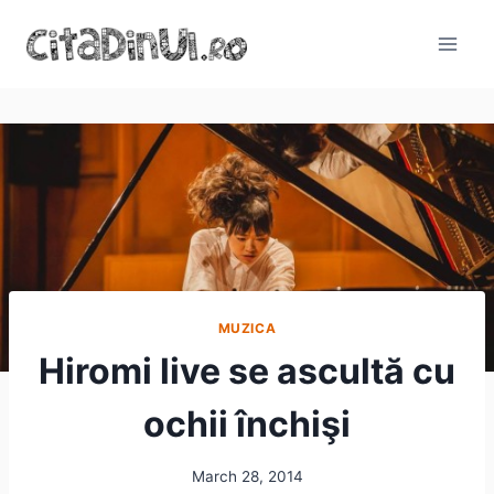
Skip
to
content
MUZICA
Hiromi live se ascultă cu
ochii închişi
March 28, 2014