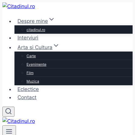
Skip
to
Despre mine
content
citadinul.ro
Interviuri
Arta si Cultura
Carte
Evenimente
Film
Muzica
Eclectice
Contact