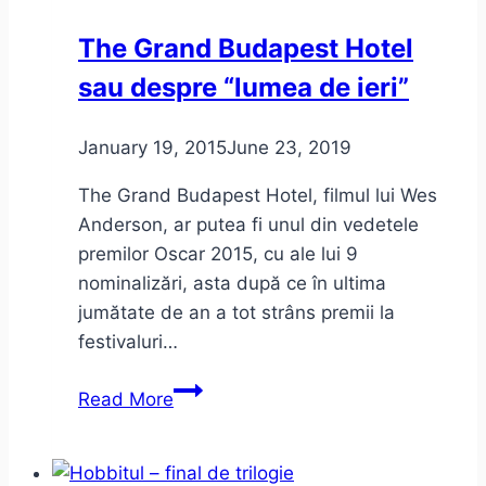
film
The Grand Budapest Hotel
sau despre “lumea de ieri”
January 19, 2015
June 23, 2019
The Grand Budapest Hotel, filmul lui Wes
Anderson, ar putea fi unul din vedetele
premilor Oscar 2015, cu ale lui 9
nominalizări, asta după ce în ultima
jumătate de an a tot strâns premii la
festivaluri…
The
Read More
Grand
Budapest
Hotel