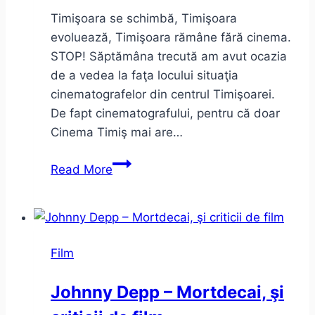
Timişoara se schimbă, Timişoara
evoluează, Timişoara rămâne fără cinema.
STOP! Săptămâna trecută am avut ocazia
de a vedea la faţa locului situaţia
cinematografelor din centrul Timişoarei.
De fapt cinematografului, pentru că doar
Cinema Timiş mai are…
Pietonale
Read More
avem,
ar
merge
şi-
Film
un
cinema,
Johnny Depp – Mortdecai, şi
ce
ziceţi?