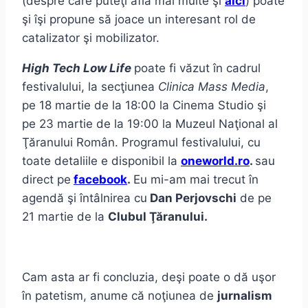
(despre care puteţi afla mai multe şi
aici
) poate
şi îşi propune să joace un interesant rol de
catalizator şi mobilizator.
High Tech Low Life
poate fi văzut în cadrul
festivalului, la secţiunea
Clinica Mass Media
,
pe 18 martie de la 18:00 la Cinema Studio şi
pe 23 martie de la 19:00 la Muzeul Naţional al
Ţăranului Român. Programul festivalului, cu
toate detaliile e disponibil la
oneworld.ro
.
sau
direct pe
facebook
.
Eu mi-am mai trecut în
agendă şi întâlnirea cu
Dan Perjovschi
de pe
21 martie de la
Clubul Ţăranului.
Cam asta ar fi concluzia, deşi poate o dă uşor
în patetism, anume că noţiunea de
jurnalism