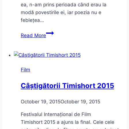
ea, n-am prins perioada când erau la
modă povestirile ei, iar poezia nu e
feblețea…
Nina
Read More
Cassian
între
poezie
și
Film
politică
Câștigătorii Timishort 2015
October 19, 2015
October 19, 2015
Festivalul Internațional de Film
Timishort 2015 a ajuns la final. Cele cele