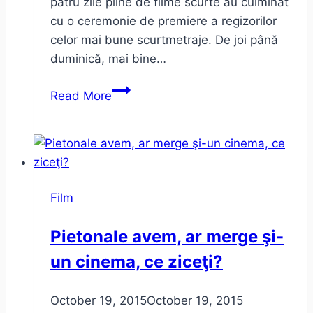
patru zile pline de filme scurte au culminat
cu o ceremonie de premiere a regizorilor
celor mai bune scurtmetraje. De joi până
duminică, mai bine…
Câștigătorii
Read More
Timishort
2015
Film
Pietonale avem, ar merge şi-
un cinema, ce ziceţi?
October 19, 2015
October 19, 2015