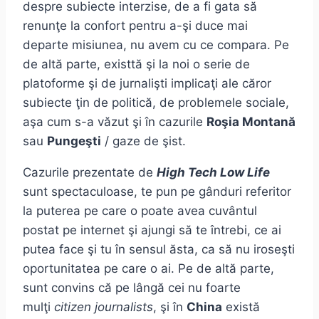
despre subiecte interzise, de a fi gata să
renunţe la confort pentru a-şi duce mai
departe misiunea, nu avem cu ce compara. Pe
de altă parte, existtă şi la noi o serie de
platoforme şi de jurnalişti implicaţi ale căror
subiecte ţin de politică, de problemele sociale,
aşa cum s-a văzut şi în cazurile
Roşia Montană
sau
Pungeşti
/ gaze de şist.
Cazurile prezentate de
High Tech Low Life
sunt spectaculoase, te pun pe gânduri referitor
la puterea pe care o poate avea cuvântul
postat pe internet şi ajungi să te întrebi, ce ai
putea face şi tu în sensul ăsta, ca să nu iroseşti
oportunitatea pe care o ai. Pe de altă parte,
sunt convins că pe lângă cei nu foarte
mulţi
citizen journalists
, şi în
China
există