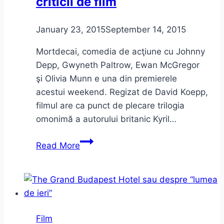
criticii de film
January 23, 2015
September 14, 2015
Mortdecai, comedia de acţiune cu Johnny
Depp, Gwyneth Paltrow, Ewan McGregor
şi Olivia Munn e una din premierele
acestui weekend. Regizat de David Koepp,
filmul are ca punct de plecare trilogia
omonimă a autorului britanic Kyril…
Johnny
Read More
Depp
–
Mortdecai,
şi
criticii
Film
de