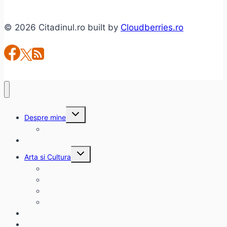
trilogie
© 2026 Citadinul.ro built by
Cloudberries.ro
Toggle
Despre mine
child
menu
citadinul.ro
Interviuri
Toggle
Arta si Cultura
child
menu
Carte
Evenimente
Film
Muzica
Eclectice
Contact