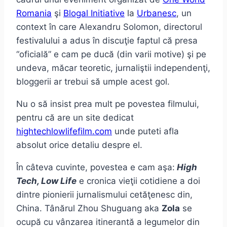
Romania
şi
Blogal Initiative
la
Urbanesc
, un
context în care Alexandru Solomon, directorul
festivalului a adus în discuţie faptul că presa
“oficială” e cam pe ducă (din varii motive) şi pe
undeva, măcar teoretic, jurnaliştii independenţi,
bloggerii ar trebui să umple acest gol.
Nu o să insist prea mult pe povestea filmului,
pentru că are un site dedicat
hightechlowlifefilm.com
unde puteti afla
absolut orice detaliu despre el.
În câteva cuvinte, povestea e cam aşa:
High
Tech, Low Life
e cronica vieţii cotidiene a doi
dintre pionierii jurnalismului cetăţenesc din,
China. Tânărul Zhou Shuguang aka
Zola
se
ocupă cu vânzarea itinerantă a legumelor din