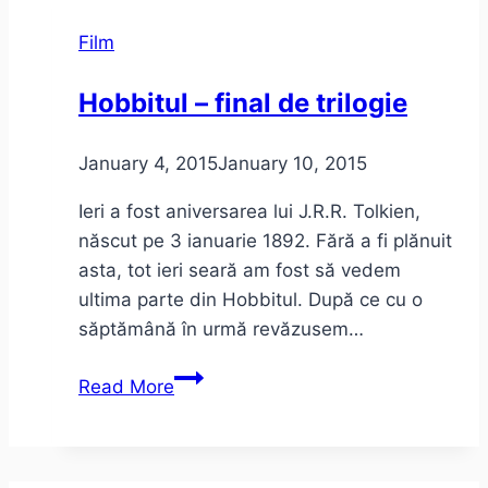
sau
Film
despre
“lumea
Hobbitul – final de trilogie
de
ieri”
January 4, 2015
January 10, 2015
Ieri a fost aniversarea lui J.R.R. Tolkien,
născut pe 3 ianuarie 1892. Fără a fi plănuit
asta, tot ieri seară am fost să vedem
ultima parte din Hobbitul. După ce cu o
săptămână în urmă revăzusem…
Hobbitul
Read More
–
final
de