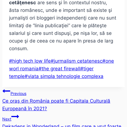
cetăţenesc
are sens şi în contextul nostru,
ăsta românesc, unde e important să existe şi
jurnalişti ori bloggeri independenţi care nu sunt
limitaţi de “linia publicaţiei” care le plăteşte
salariul şi care sunt dispuşi, pe nişa lor, să se
ocupe şi de ceea ce nu apare în presa de larg
consum.
Post
#
high tech low life
#
jurmalism cetatenesc
#
one
Tags:
worl romania
#
the great firewall
#
tiger
temple
#
viata simpla tehnologie complexa
Post
Previous
Ce oraş din România poate fi Capitala Culturală
navigation
Europeană în 2021?
Next
Dekadens in Wonderland – un film care a vrut foarte