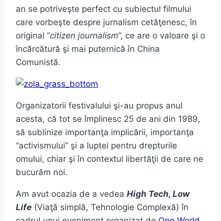
an se potriveşte perfect cu subiectul filmului
care vorbeşte despre jurnalism cetăţenesc, în
original “
citizen journalism
”, ce are o valoare şi o
încărcătură şi mai puternică în China
Comunistă.
Organizatorii festivalului şi-au propus anul
acesta, că tot se împlinesc 25 de ani din 1989,
să sublinize importanţa implicării, importanţa
“activismului” şi a luptei pentru drepturile
omului, chiar şi în contextul libertăţii de care ne
bucurăm noi.
Am avut ocazia de a vedea
High Tech, Low
Life
(Viaţă simplă, Tehnologie Complexă) în
cadrul unui eveniment organizat de
One World