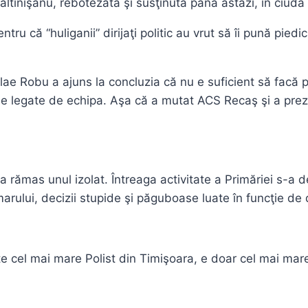
inişanu, rebotezată şi susţinută până astăzi, în ciuda a
 că “huliganii” dirijaţi politic au vrut să îi pună piedic
ae Robu a ajuns la concluzia că nu e suficient să facă par
iile legate de echipa. Aşa că a mutat ACS Recaş şi a pre
rămas unul izolat. Întreaga activitate a Primăriei s-a des
marului, decizii stupide şi păguboase luate în funcţie de
ste cel mai mare Polist din Timişoara, e doar cel mai mar