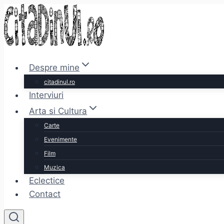
Skip
to
content
Despre mine
citadinul.ro
Interviuri
Arta si Cultura
Carte
Evenimente
Film
Muzica
Eclectice
Contact