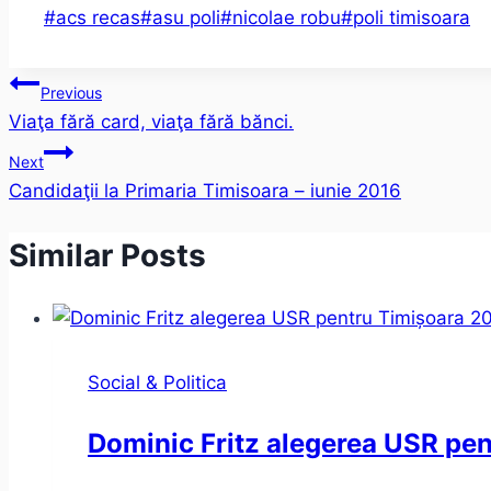
Post
#
acs recas
#
asu poli
#
nicolae robu
#
poli timisoara
Tags:
Post
Previous
Viaţa fără card, viaţa fără bănci.
navigation
Next
Candidaţii la Primaria Timisoara – iunie 2016
Similar Posts
Social & Politica
Dominic Fritz alegerea USR pe