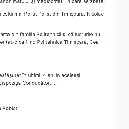
nonimatului şi mediocrităţii în care se zbate.
i celui mai Polist Polist din Timişoara, Nicolae
te din familia Politehnicii şi că lucrurile nu
zentat-o ca fiind Politehnica Timişoara, Cea
făşurat în ultimii 4 ani în aceleaşi
 dispoziţia Conducătorului.
e Robist.