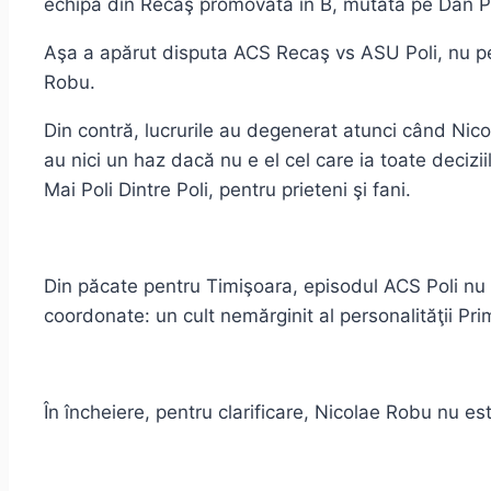
echipa din Recaş promovată în B, mutată pe Dan Pălt
Aşa a apărut disputa ACS Recaş vs ASU Poli, nu pentru
Robu.
Din contră, lucrurile au degenerat atunci când Nicol
au nici un haz dacă nu e el cel care ia toate deciz
Mai Poli Dintre Poli, pentru prieteni şi fani.
Din păcate pentru Timişoara, episodul ACS Poli nu a 
coordonate: un cult nemărginit al personalităţii Pri
În încheiere, pentru clarificare, Nicolae Robu nu e