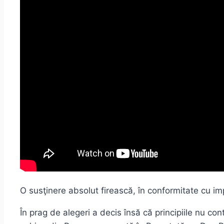
O susţinere absolut firească, în conformitate cu impl
În prag de alegeri a decis însă că principiile nu c