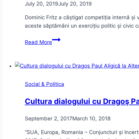
July 20, 2019
July 20, 2019
Dominic Fritz a câștigat competiția internă și
aceste săptămâni un exercițiu politic și civic
Dominic
Read More
Fritz
alegerea
USR
pentru
Timișoara
Social & Politica
2020
Cultura dialogului cu Dragoş Pa
September 2, 2017
March 10, 2018
“SUA, Europa, Romania – Conjuncturi și Incertit