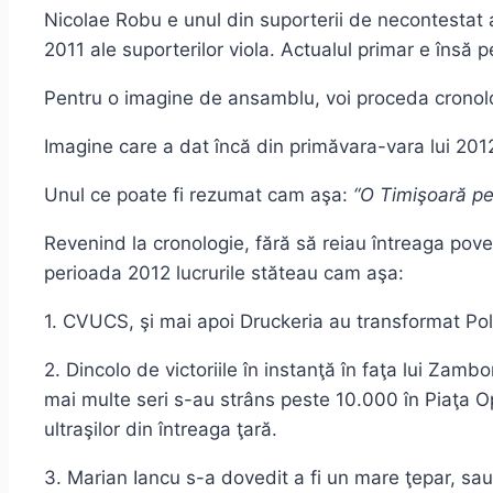
Nicolae Robu e unul din suporterii de necontestat ai
2011 ale suporterilor viola. Actualul primar e însă p
Pentru o imagine de ansamblu, voi proceda cronol
Imagine care a dat încă din primăvara-vara lui 20
Unul ce poate fi rezumat cam aşa:
“O Timişoară pe
Revenind la cronologie, fără să reiau întreaga poves
perioada 2012 lucrurile stăteau cam aşa:
1. CVUCS, şi mai apoi Druckeria au transformat Poli
2. Dincolo de victoriile în instanţă în faţa lui Za
mai multe seri s-au strâns peste 10.000 în Piaţa Op
ultraşilor din întreaga ţară.
3. Marian Iancu s-a dovedit a fi un mare ţepar, sau 