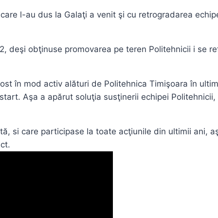
r care l-au dus la Galaţi a venit şi cu retrogradarea echi
12, deşi obţinuse promovarea pe teren Politehnicii i se re
ost în mod activ alături de Politehnica Timişoara în ultim
tart. Aşa a apărut soluţia susţinerii echipei Politehnicii,
ă, si care participase la toate acţiunile din ultimii ani, 
ct.