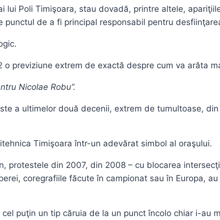
 lui Poli Timişoara, stau dovadă, printre altele, apariţii
e punctul de a fi principal responsabil pentru desfiinţare
ogic.
12 o previziune extrem de exactă despre cum va arăta ma
ntru Nicolae Robu”.
te a ultimelor două decenii, extrem de tumultoase, din ist
tehnica Timişoara într-un adevărat simbol al oraşului.
mbon, protestele din 2007, din 2008 – cu blocarea intersec
erei, coregrafiile făcute în campionat sau în Europa, au 
cel puţin un tip căruia de la un punct încolo chiar i-au m