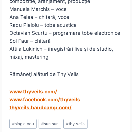
compoziție, aranjament, producție
Manuela Marchis – voce
Ana Telea – chitară, voce
Radu Pieloiu – tobe acustice
Octavian Scurtu – programare tobe electronice
Sol Faur – chitară
Attila Lukinich – înregistrări live și de studio,
mixaj, mastering
Rămâneţi alături de Thy Veils
www.thyveils.com/
www.facebook.com/thyveils
thyveils.bandcamp.com/
Post
#
single nou
#
sun sun
#
thy veils
Tags: