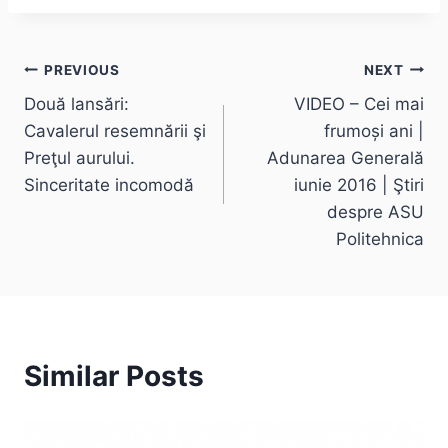
Post
PREVIOUS
NEXT
Două lansări:
VIDEO – Cei mai
navigation
Cavalerul resemnării şi
frumoși ani |
Preţul aurului.
Adunarea Generală
Sinceritate incomodă
iunie 2016 | Ştiri
despre ASU
Politehnica
Similar Posts