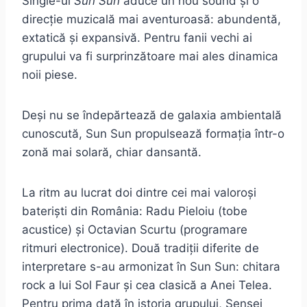
Single-ul
Sun Sun
aduce un nou sound și o
direcție muzicală mai aventuroasă: abundentă,
extatică și expansivă. Pentru fanii vechi ai
grupului va fi surprinzătoare mai ales dinamica
noii piese.
Deși nu se îndepărtează de galaxia ambientală
cunoscută, Sun Sun propulsează formația într-o
zonă mai solară, chiar dansantă.
La ritm au lucrat doi dintre cei mai valoroși
bateriști din România: Radu Pieloiu (tobe
acustice) și Octavian Scurtu (programare
ritmuri electronice). Două tradiții diferite de
interpretare s-au armonizat în Sun Sun: chitara
rock a lui Sol Faur și cea clasică a Anei Telea.
Pentru prima dată în istoria grupului, Sensei