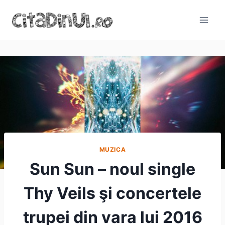
Skip
to
content
MUZICA
Sun Sun – noul single
Thy Veils şi concertele
trupei din vara lui 2016