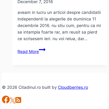
December 7, 2016
aveam in lucru un articol despre candidatii
independenti la alegerile de duminica 11
decembrie 2016. nu stiu cum, pentru ca mi
se intampla foarte rar, am reusit sa pierd
ce scrisesem ieri. nu voi relua, dar…
Candidati
Read More
independenti
si
candidatii
din
Timis
© 2026 Citadinul.ro built by
Cloudberries.ro
pentru
alegerile
din
11