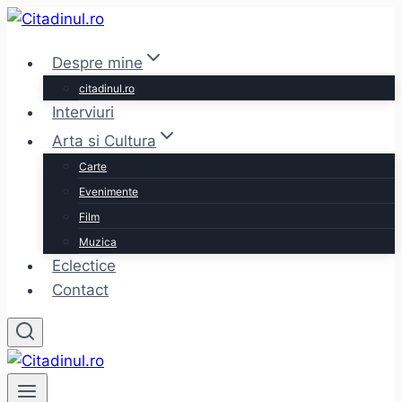
Skip
to
Despre mine
content
citadinul.ro
Interviuri
Arta si Cultura
Carte
Evenimente
Film
Muzica
Eclectice
Contact