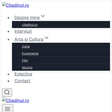
Skip
to
Despre mine
content
citadinul.ro
Interviuri
Arta si Cultura
Carte
Evenimente
Film
Muzica
Eclectice
Contact