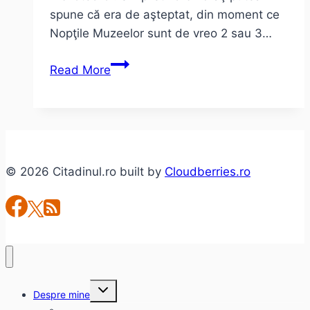
spune că era de aşteptat, din moment ce
Nopţile Muzeelor sunt de vreo 2 sau 3…
Noaptea
Read More
Bibliotecilor
–
1
octombrie
2011
© 2026 Citadinul.ro built by
Cloudberries.ro
Toggle
Despre mine
child
menu