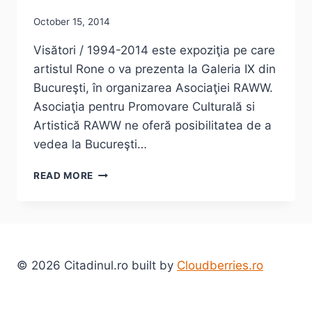
October 15, 2014
Visători / 1994-2014 este expoziţia pe care
artistul Rone o va prezenta la Galeria IX din
Bucureşti, în organizarea Asociaţiei RAWW.
Asociaţia pentru Promovare Culturală si
Artistică RAWW ne oferă posibilitatea de a
vedea la Bucureşti…
INTERVIU
READ MORE
CU
RONE
–
DESPRE
EXPOZIŢIA
VISĂTORI
© 2026 Citadinul.ro built by
Cloudberries.ro
DE
LA
GALERIA