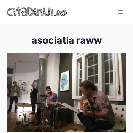
Skip
to
content
asociatia raww