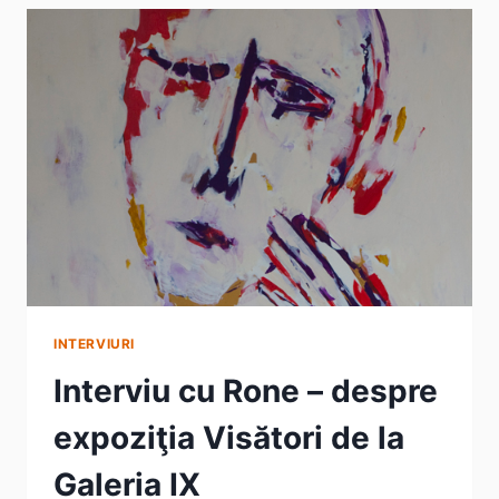
DE
LA
GALERIA
IX
INTERVIURI
Interviu cu Rone – despre
expoziţia Visători de la
Galeria IX