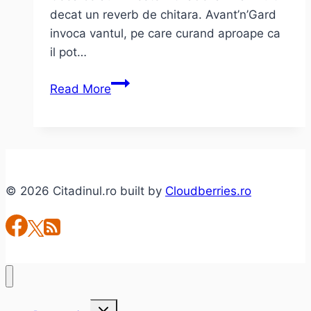
decat un reverb de chitara. Avant’n’Gard
invoca vantul, pe care curand aproape ca
il pot…
Lydia
Read More
Lunch
–
Sick
with
Desire
© 2026 Citadinul.ro built by
Cloudberries.ro
Toggle