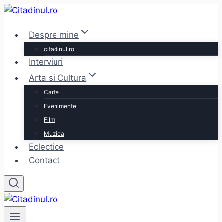
Skip
to
Despre mine
content
citadinul.ro
Interviuri
Arta si Cultura
Carte
Evenimente
Film
Muzica
Eclectice
Contact