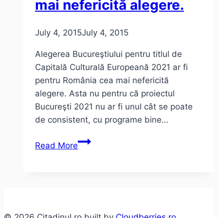
mai nefericită alegere.
firească
pentru
July 4, 2015
July 4, 2015
CEaC
2021
Alegerea Bucureştiului pentru titlul de
?
Capitală Culturală Europeană 2021 ar fi
pentru România cea mai nefericită
alegere. Asta nu pentru că proiectul
Bucureşti 2021 nu ar fi unul cât se poate
de consistent, cu programe bine…
Bucureşti
Read More
2021
?
Cea
mai
nefericită
© 2026 Citadinul.ro built by
Cloudberries.ro