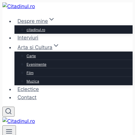
Skip
to
Despre mine
content
citadinul.ro
Interviuri
Arta si Cultura
Carte
Evenimente
Film
Muzica
Eclectice
Contact