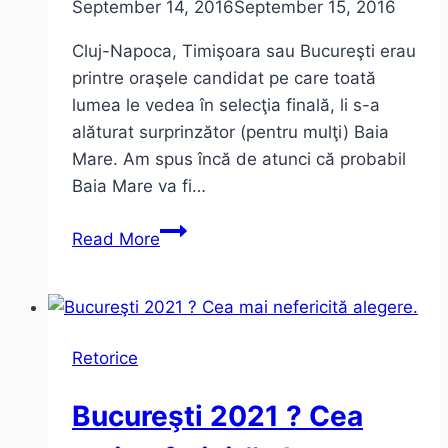
September 14, 2016
September 15, 2016
Cluj-Napoca, Timişoara sau Bucureşti erau
printre oraşele candidat pe care toată
lumea le vedea în selecţia finală, li s-a
alăturat surprinzător (pentru mulţi) Baia
Mare. Am spus încă de atunci că probabil
Baia Mare va fi…
Baia
Read More
Mare,
Bucureşti,
Cluj,
Timişoara.
Retorice
Care
ar
Bucureşti 2021 ? Cea
fi
alegerea