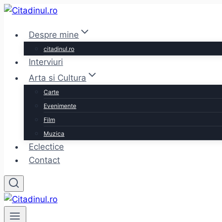
Skip
to
Despre mine
content
citadinul.ro
Interviuri
Arta si Cultura
Carte
Evenimente
Film
Muzica
Eclectice
Contact