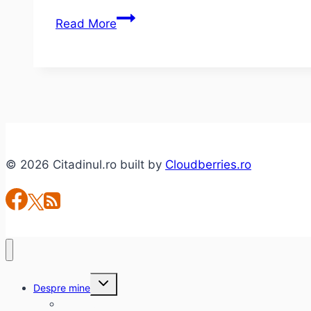
Excursie
Read More
pe
calea
ferată
Oravita
–
Anina
© 2026 Citadinul.ro built by
Cloudberries.ro
Toggle
Despre mine
child
menu
citadinul.ro