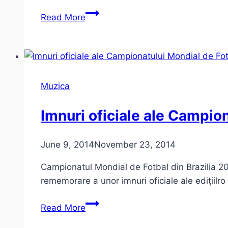
New
Read More
Order,
Kasabian
la
Campionatul
Mondial
Muzica
(imnuri
neoficiale)
Imnuri oficiale ale Campion
June 9, 2014
November 23, 2014
Campionatul Mondial de Fotbal din Brazilia 201
rememorare a unor imnuri oficiale ale ediţiilr
Imnuri
Read More
oficiale