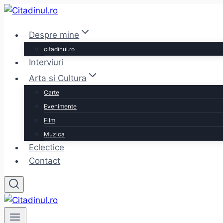
Skip
to
Despre mine
content
citadinul.ro
Interviuri
Arta si Cultura
Carte
Evenimente
Film
Muzica
Eclectice
Contact