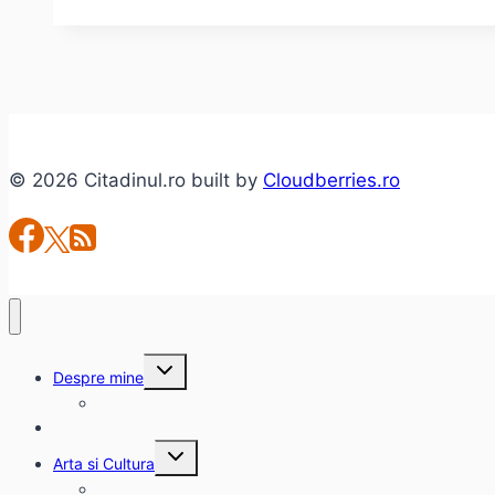
ale
Campionatului
Mondial
de
Fotbal:
7
© 2026 Citadinul.ro built by
Cloudberries.ro
+
2
Toggle
Despre mine
child
menu
citadinul.ro
Interviuri
Toggle
Arta si Cultura
child
menu
Carte