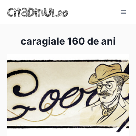
Skip
to
content
caragiale 160 de ani