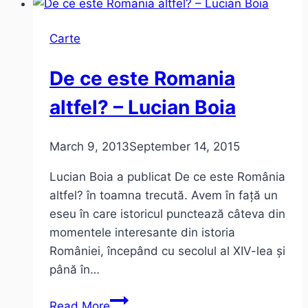
Cărții
se
Carte
ține
pe
De ce este Romania
Lipscani
altfel? – Lucian Boia
March 9, 2013
September 14, 2015
Lucian Boia a publicat De ce este România
altfel? în toamna trecută. Avem în față un
eseu în care istoricul punctează câteva din
momentele interesante din istoria
României, începând cu secolul al XIV-lea și
până în…
De
Read More