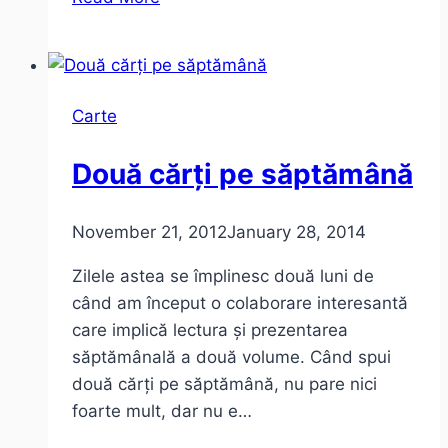
ce
este
Romania
altfel?
Carte
–
Lucian
Două cărți pe săptămână
Boia
November 21, 2012
January 28, 2014
Zilele astea se împlinesc două luni de
când am început o colaborare interesantă
care implică lectura și prezentarea
săptămânală a două volume. Când spui
două cărți pe săptămână, nu pare nici
foarte mult, dar nu e…