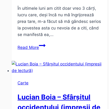
În ultimele luni am citit doar vreo 3 cărți,
lucru care, deși încă nu mă îngrijorează
prea tare, m-a făcut să mă gândesc serios
la povestea asta cu nevoia de a citi, când
se manifestă ea,…
Nevoia
Read More
de
a
citi
vs
reader’s
Carte
block
Lucian Boia – Sfârșitul
occidentului (impresii de