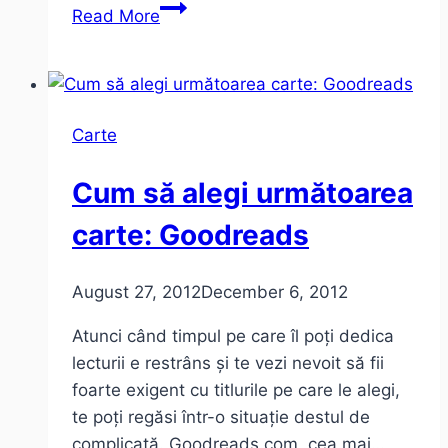
Două
Read More
cărți
pe
săptămână
Carte
Cum să alegi următoarea
carte: Goodreads
August 27, 2012
December 6, 2012
Atunci când timpul pe care îl poți dedica
lecturii e restrâns și te vezi nevoit să fii
foarte exigent cu titlurile pe care le alegi,
te poți regăsi într-o situație destul de
complicată. Goodreads.com, cea mai…