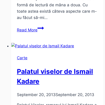
formă de lectură de mâna a doua. Cu
toate astea există câteva aspecte care m-
au făcut să-mi…
Mit
Read More
şi
adevăr
despre
audiobooks
Carte
–
cărţi
Palatul viselor de Ismail
audio
Kadare
September 20, 2013
September 20, 2013