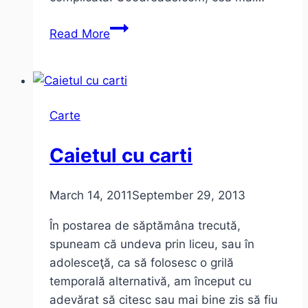
Cum
Read More
să
alegi
următoarea
carte:
Carte
Goodreads
Caietul cu carti
March 14, 2011
September 29, 2013
În postarea de săptămâna trecută,
spuneam că undeva prin liceu, sau în
adolesceţă, ca să folosesc o grilă
temporală alternativă, am început cu
adevărat să citesc sau mai bine zis să fiu