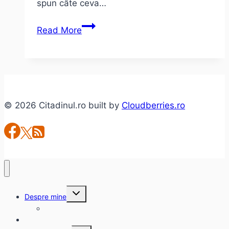
spun câte ceva…
Fişa
Read More
mea
de
cititor
© 2026 Citadinul.ro built by
Cloudberries.ro
Toggle
Despre mine
child
menu
citadinul.ro
Interviuri