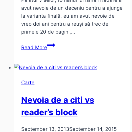
Palatul Viselor, romanul lui Ismail Kadare a
avut nevoie de un deceniu pentru a ajunge
la varianta finală, eu am avut nevoie de
vreo doi ani pentru a reuși să trec de
primele 20 de pagini,…
Palatul
Read More
viselor
de
Ismail
Kadare
Carte
Nevoia de a citi vs
reader’s block
September 13, 2013
September 14, 2015