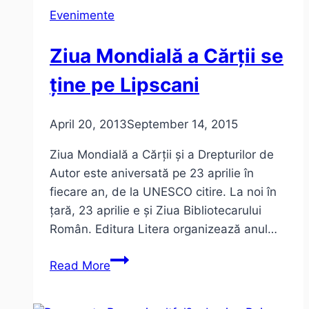
occidentului
Evenimente
(impresii
de
Ziua Mondială a Cărții se
lectură)
ține pe Lipscani
April 20, 2013
September 14, 2015
Ziua Mondială a Cărții și a Drepturilor de
Autor este aniversată pe 23 aprilie în
fiecare an, de la UNESCO citire. La noi în
țară, 23 aprilie e și Ziua Bibliotecarului
Român. Editura Litera organizează anul…
Ziua
Read More
Mondială
a