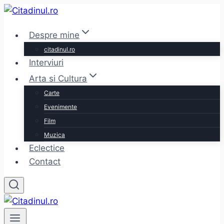
Skip
to
Despre mine
content
citadinul.ro
Interviuri
Arta si Cultura
Carte
Evenimente
Film
Muzica
Eclectice
Contact