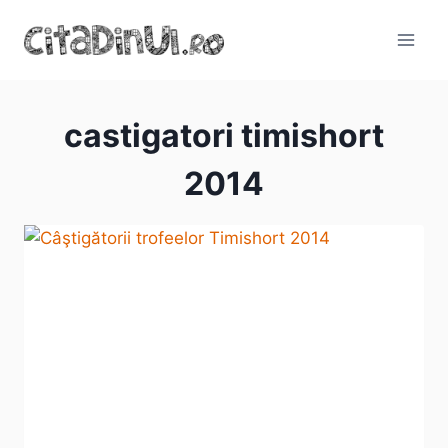
Skip
to
content
castigatori timishort
2014