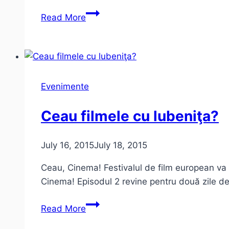
Ceau,
Read More
Ciao
şi
Servus
Evenimente
Ceau filmele cu lubeniţa?
July 16, 2015
July 18, 2015
Ceau, Cinema! Festivalul de film european va av
Cinema! Episodul 2 revine pentru două zile de 
Ceau
Read More
filmele