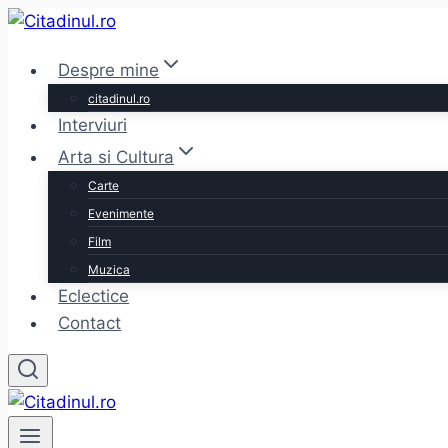
Skip
to
Despre mine
content
citadinul.ro
Interviuri
Arta si Cultura
Carte
Evenimente
Film
Muzica
Eclectice
Contact