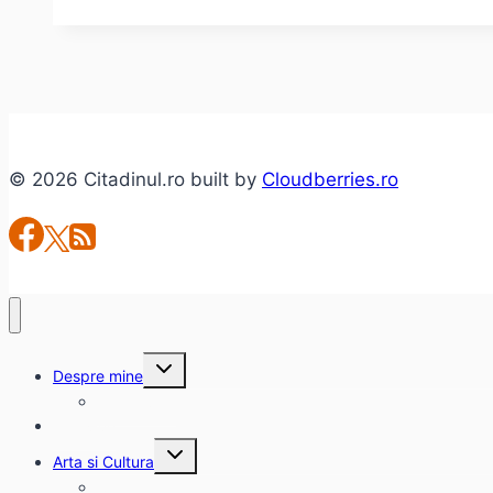
cu
lubeniţa?
© 2026 Citadinul.ro built by
Cloudberries.ro
Toggle
Despre mine
child
menu
citadinul.ro
Interviuri
Toggle
Arta si Cultura
child
menu
Carte