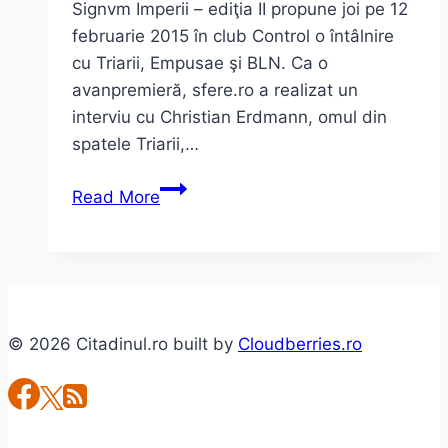
Signvm Imperii – ediţia II propune joi pe 12
februarie 2015 în club Control o întâlnire
cu Triarii, Empusae şi BLN. Ca o
avanpremieră, sfere.ro a realizat un
interviu cu Christian Erdmann, omul din
spatele Triarii,…
Christian
Read More
Erdmann
/
Triarii
–
Sunt
© 2026 Citadinul.ro built by
Cloudberries.ro
destul
de
perfecţionist