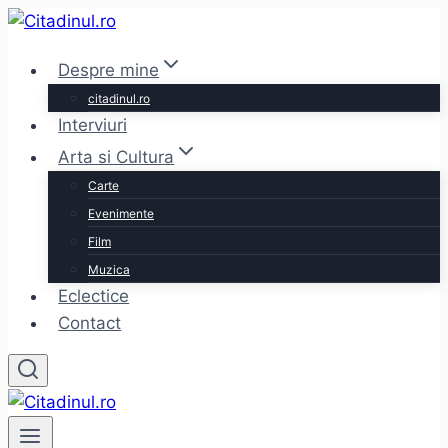
Skip
to
Despre mine
content
citadinul.ro
Interviuri
Arta si Cultura
Carte
Evenimente
Film
Muzica
Eclectice
Contact