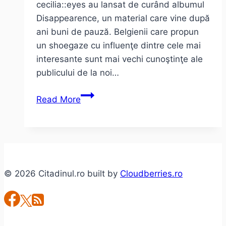
cecilia::eyes au lansat de curând albumul
Disappearence, un material care vine după
ani buni de pauză. Belgienii care propun
un shoegaze cu influenţe dintre cele mai
interesante sunt mai vechi cunoştinţe ale
publicului de la noi…
Interviu
Read More
cu
Christophe
Thys
–
cecilia::eyes
© 2026 Citadinul.ro built by
Cloudberries.ro
(ro,
engl,
fr)