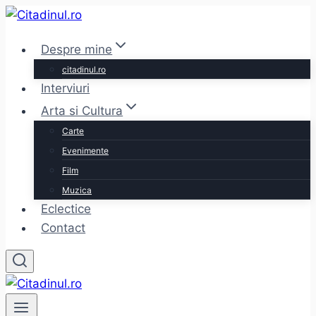
Skip
to
Despre mine
content
citadinul.ro
Interviuri
Arta si Cultura
Carte
Evenimente
Film
Muzica
Eclectice
Contact