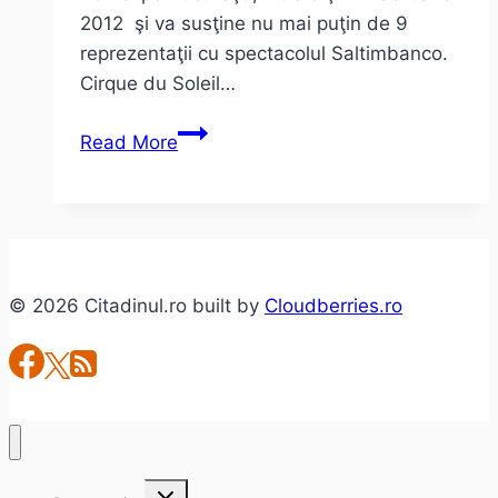
2012 şi va susţine nu mai puţin de 9
reprezentaţii cu spectacolul Saltimbanco.
Cirque du Soleil…
Cirque
Read More
du
Soleil:
spectacol
la
Romexpo!
© 2026 Citadinul.ro built by
Cloudberries.ro
Toggle