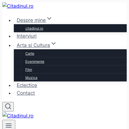
Skip
to
Despre mine
content
citadinul.ro
Interviuri
Arta si Cultura
Carte
Evenimente
Film
Muzica
Eclectice
Contact