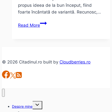
propus ideea de la bun început, fiind
foarte încântată de variantă. Recunosc,…
Casa
Read More
noastră
din
containere!
© 2026 Citadinul.ro built by
Cloudberries.ro
Toggle
Despre mine
child
menu