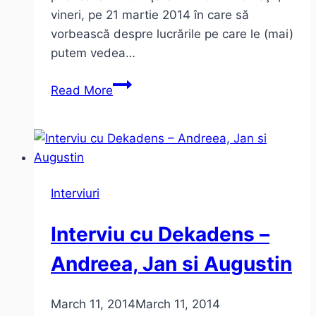
vineri, pe 21 martie 2014 în care să
vorbească despre lucrările pe care le (mai)
putem vedea…
Dan
Read More
Perjovschi
–
Rezist-
enţa
ca
Interviuri
exist-
enţă
Interviu cu Dekadens –
Andreea, Jan si Augustin
March 11, 2014
March 11, 2014