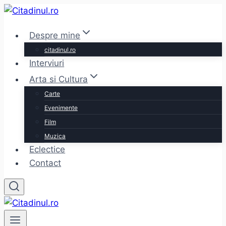
Skip
to
Despre mine
content
citadinul.ro
Interviuri
Arta si Cultura
Carte
Evenimente
Film
Muzica
Eclectice
Contact