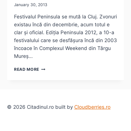
January 30, 2013
Festivalul Peninsula se mută la Cluj. Zvonuri
existau încă din decembrie, acum totul e
clar și oficial. Ediția Peninsula 2012, a 10-a
festivalului care se desfășura încă din 2003
încoace în Complexul Weekend din Târgu
Mureș…
PENINSULA
READ MORE
SE
MUTĂ
LA
CLUJ
NAPOCA.
E
© 2026 Citadinul.ro built by
Cloudberries.ro
BINE,
E
RĂU?