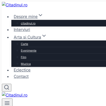
Skip
to
Despre mine
content
citadinul.ro
Interviuri
Arta si Cultura
Carte
Evenimente
Film
Muzica
Eclectice
Contact