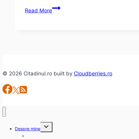
Garantat
Read More
100%
–
Cătălin
Ștefănescu
–
GensDuBien
© 2026 Citadinul.ro built by
Cloudberries.ro
Toggle
Despre mine
child
menu
citadinul.ro