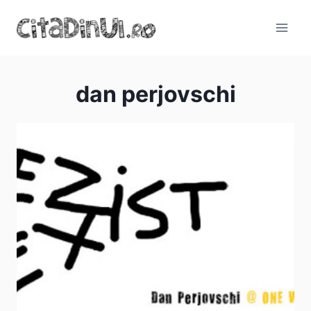
Skip
to
content
dan perjovschi