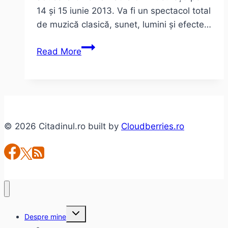
14 și 15 iunie 2013. Va fi un spectacol total
de muzică clasică, sunet, lumini și efecte…
Bogdan
Read More
Ota
în
concert
la
Cinema
© 2026 Citadinul.ro built by
Cloudberries.ro
Patria
Toggle
Despre mine
child
menu