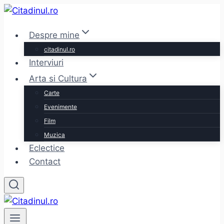
Skip
to
Despre mine
content
citadinul.ro
Interviuri
Arta si Cultura
Carte
Evenimente
Film
Muzica
Eclectice
Contact