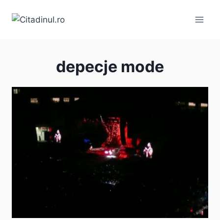
Skip
to
content
depecje mode