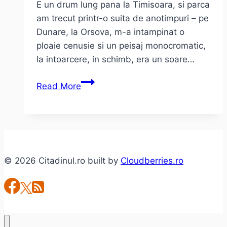
E un drum lung pana la Timisoara, si parca
am trecut printr-o suita de anotimpuri – pe
Dunare, la Orsova, m-a intampinat o
ploaie cenusie si un peisaj monocromatic,
la intoarcere, in schimb, era un soare…
MONO
Read More
&
Dirk
Serries
Microphonics
–
© 2026 Citadinul.ro built by
Cloudberries.ro
in
Timisoara@Daos