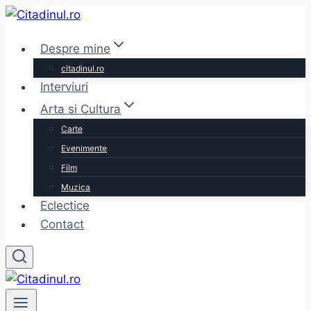
Skip
to
Despre mine
content
citadinul.ro
Interviuri
Arta si Cultura
Carte
Evenimente
Film
Muzica
Eclectice
Contact