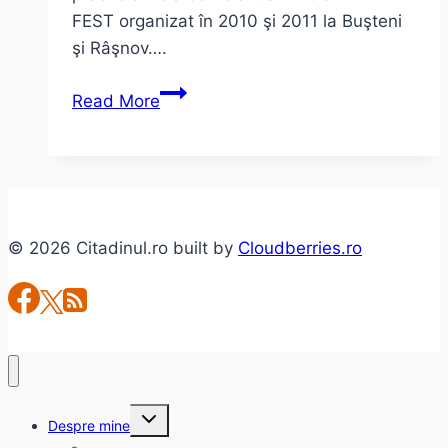
FEST organizat în 2010 şi 2011 la Buşteni
şi Râşnov….
OST
Read More
FEST
2012
–
despre
decizii
© 2026 Citadinul.ro built by
Cloudberries.ro
inspirate!?
Toggle
Despre mine
child
menu