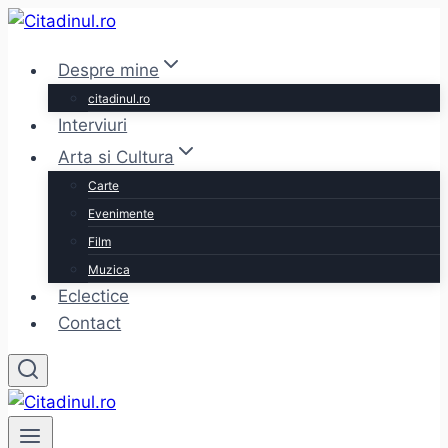
Skip
to
Despre mine
content
citadinul.ro
Interviuri
Arta si Cultura
Carte
Evenimente
Film
Muzica
Eclectice
Contact