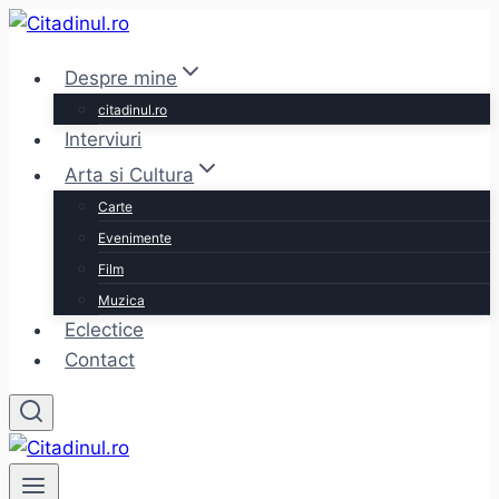
Skip
to
Despre mine
content
citadinul.ro
Interviuri
Arta si Cultura
Carte
Evenimente
Film
Muzica
Eclectice
Contact