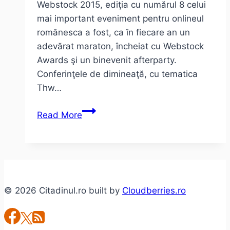
Webstock 2015, ediţia cu numărul 8 celui
mai important eveniment pentru onlineul
românesca a fost, ca în fiecare an un
adevărat maraton, încheiat cu Webstock
Awards şi un binevenit afterparty.
Conferinţele de dimineaţă, cu tematica
Thw…
5
Read More
despre
–
Webstock
2015
+
© 2026 Citadinul.ro built by
Cloudberries.ro
cum
e
cu