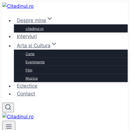
Skip
to
Despre mine
content
citadinul.ro
Interviuri
Arta si Cultura
Carte
Evenimente
Film
Muzica
Eclectice
Contact