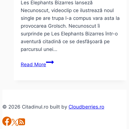
Les Elephants Bizarres lanseză
Necunoscut, videoclip ce ilustrează noul
single pe are trupa l-a compus vara asta la
provocarea Grolsch. Necunoscut îi
surprinde pe Les Elephants Bizarres într-o
aventură citadină ce se desfăşoară pe
parcursul unei…
Les
Read More
ELEPHANTS
BIZARRES
în
Necunoscut
prin
© 2026 Citadinul.ro built by
Cloudberries.ro
oraş
(videoclip)