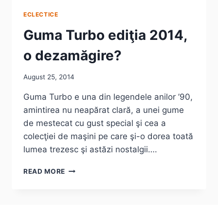
ECLECTICE
Guma Turbo ediţia 2014,
o dezamăgire?
August 25, 2014
Guma Turbo e una din legendele anilor ’90,
amintirea nu neapărat clară, a unei gume
de mestecat cu gust special şi cea a
colecţiei de maşini pe care şi-o dorea toată
lumea trezesc şi astăzi nostalgii….
GUMA
READ MORE
TURBO
EDIŢIA
2014,
O