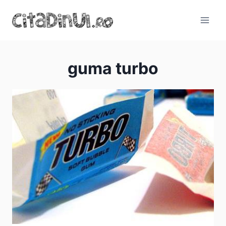
Skip
to
content
guma turbo