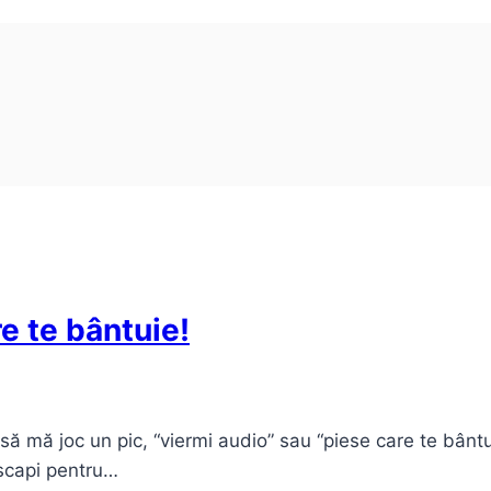
e te bântuie!
ă mă joc un pic, “viermi audio” sau “piese care te bân
 scapi pentru…