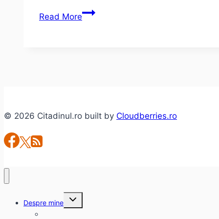
Earworms.
Read More
Top
5:
Piese
care
te
bântuie!
© 2026 Citadinul.ro built by
Cloudberries.ro
Toggle
Despre mine
child
menu
citadinul.ro