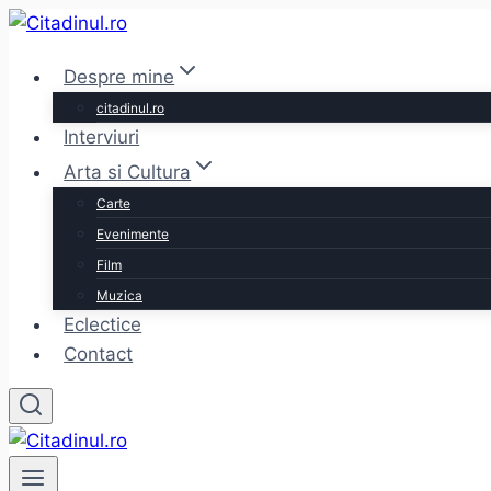
Skip
to
Despre mine
content
citadinul.ro
Interviuri
Arta si Cultura
Carte
Evenimente
Film
Muzica
Eclectice
Contact