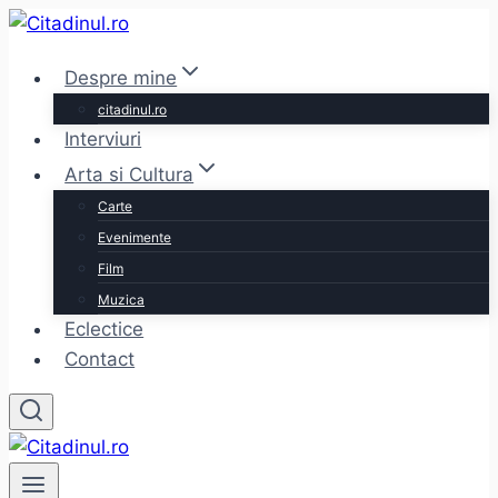
Skip
to
Despre mine
content
citadinul.ro
Interviuri
Arta si Cultura
Carte
Evenimente
Film
Muzica
Eclectice
Contact