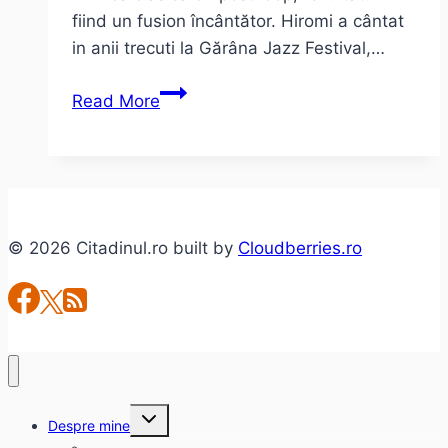
fiind un fusion încântător. Hiromi a cântat
in anii trecuti la Gărâna Jazz Festival,…
Hiromi
Read More
–
fata
care
visează
muzică
© 2026 Citadinul.ro built by
Cloudberries.ro
Toggle
Despre mine
child
menu