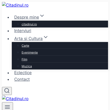
Skip
to
Despre mine
content
citadinul.ro
Interviuri
Arta si Cultura
Carte
Evenimente
Film
Muzica
Eclectice
Contact