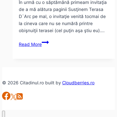
În urmă cu o săptămână primeam invitaţia
de a mă alătura paginii Susţinem Terasa
D`Arc pe mal, o invitaţie venită tocmai de
la cineva care nu se numără printre
obişnuiţii terasei (cel puţin aşa ştiu eu)….
D’arc
Read More
pe
Mal
sau
despre
locurile
© 2026 Citadinul.ro built by
Cloudberries.ro
de
care
Timişoara
are
nevoie