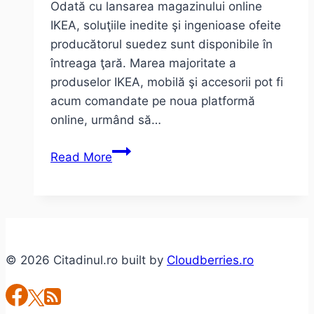
Odată cu lansarea magazinului online
IKEA, soluţiile inedite şi ingenioase ofeite
producătorul suedez sunt disponibile în
întreaga ţară. Marea majoritate a
produselor IKEA, mobilă şi accesorii pot fi
acum comandate pe noua platformă
online, urmând să…
Cum
Read More
şi
ce
articole
poţi
comanda
© 2026 Citadinul.ro built by
Cloudberries.ro
online
de
la