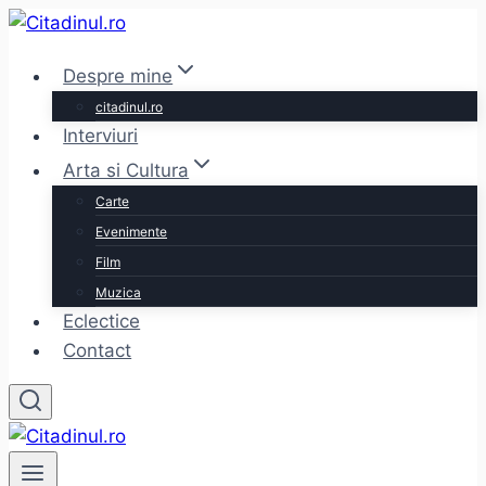
Skip
to
Despre mine
content
citadinul.ro
Interviuri
Arta si Cultura
Carte
Evenimente
Film
Muzica
Eclectice
Contact