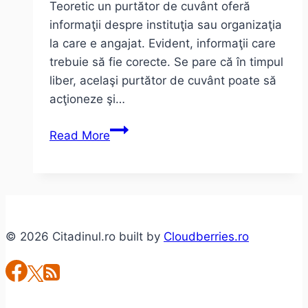
Teoretic un purtător de cuvânt oferă
informaţii despre instituţia sau organizaţia
la care e angajat. Evident, informaţii care
trebuie să fie corecte. Se pare că în timpul
liber, acelaşi purtător de cuvânt poate să
acţioneze şi…
Atunci
Read More
când
un
purtător
de
cuvânt
© 2026 Citadinul.ro built by
Cloudberries.ro
poate
fi
şi
“sursă”