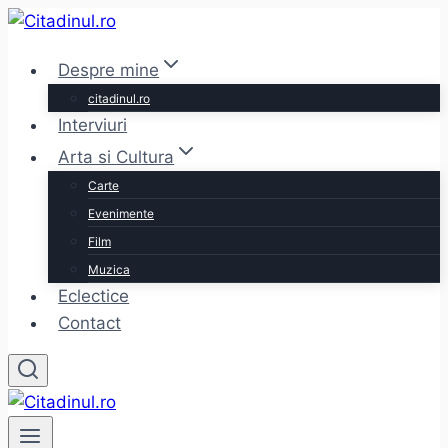
Skip
to
Despre mine
content
citadinul.ro
Interviuri
Arta si Cultura
Carte
Evenimente
Film
Muzica
Eclectice
Contact